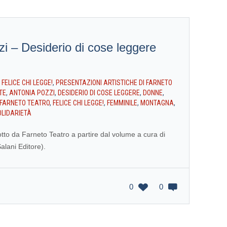
i – Desiderio di cose leggere
N
FELICE CHI LEGGE!
,
PRESENTAZIONI ARTISTICHE DI FARNETO
TE
,
ANTONIA POZZI
,
DESIDERIO DI COSE LEGGERE
,
DONNE
,
FARNETO TEATRO
,
FELICE CHI LEGGE!
,
FEMMINILE
,
MONTAGNA
,
OLIDARIETÀ
otto da Farneto Teatro a partire dal volume a cura di
alani Editore).
0
0