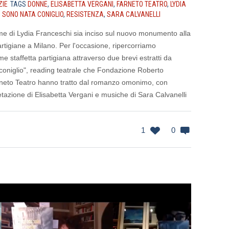
ZIE
TAGS
DONNE
,
ELISABETTA VERGANI
,
FARNETO TEATRO
,
LYDIA
 SONO NATA CONIGLIO
,
RESISTENZA
,
SARA CALVANELLI
me di Lydia Franceschi sia inciso sul nuovo monumento alla
tigiane a Milano. Per l'occasione, ripercorriamo
me staffetta partigiana attraverso due brevi estratti da
oniglio", reading teatrale che Fondazione Roberto
neto Teatro hanno tratto dal romanzo omonimo, con
tazione di Elisabetta Vergani e musiche di Sara Calvanelli
1
0