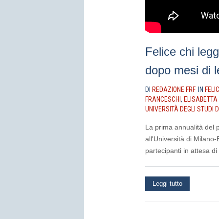
Felice chi leg
dopo mesi di l
DI
REDAZIONE FRF
IN
FELI
FRANCESCHI
,
ELISABETTA
UNIVERSITÀ DEGLI STUDI 
La prima annualità del p
all'Università di Milano
partecipanti in attesa di
Leggi tutto