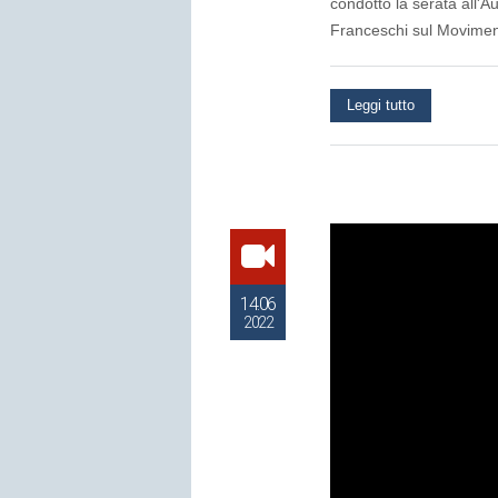
condotto la serata all'A
Franceschi sul Moviment
Leggi tutto
14.06
2022