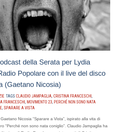
 podcast della Serata per Lydia
adio Popolare con il live del disco
ta (Gaetano Nicosia)
ZIE
TAGS
CLAUDIO JAMPAGLIA
,
CRISTINA FRANCESCHI
,
IA FRANCESCHI
,
MOVIMENTO 23
,
PERCHÉ NON SONO NATA
E
,
SPARARE A VISTA
i Gaetano Nicosia “Sparare a Vista”, ispirato alla vita di
ibro “Perché non sono nata coniglio”. Claudio Jampaglia ha