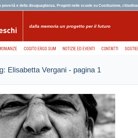
 povertà e della disuguaglianza. Progetti nelle scuole su Costituzione, cittadinanz
dalla memoria un progetto per il futuro
MONIANZE
COGITO ERGO SUM
NOTIZIE ED EVENTI
CONTATTI
SOSTIE
tag: Elisabetta Vergani - pagina 1