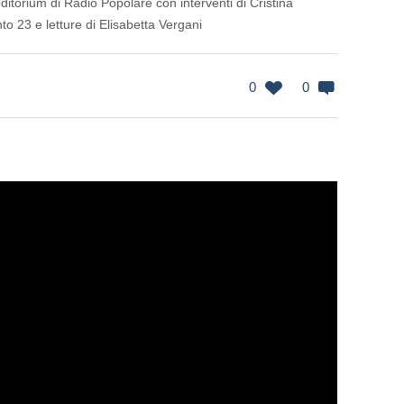
uditorium di Radio Popolare con interventi di Cristina
o 23 e letture di Elisabetta Vergani
0
0