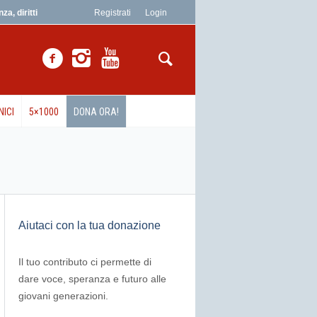
a, diritti
Registrati
Login
NICI
5×1000
DONA ORA!
Aiutaci con la tua donazione
Il tuo contributo ci permette di
dare voce, speranza e futuro alle
giovani generazioni.