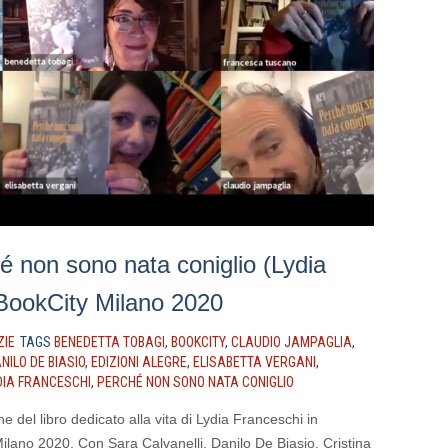
 non sono nata coniglio (Lydia
 BookCity Milano 2020
ZIE
TAGS
BENEDETTA TOBAGI
,
BOOKCITY
,
CLAUDIO JAMPAGLIA
,
NILO DE BIASIO
,
EDIZIONI ALEGRE
,
ELISABETTA VERGANI
,
DIA FRANCESCHI
,
PERCHÉ NON SONO NATA CONIGLIO
e del libro dedicato alla vita di Lydia Franceschi in
ilano 2020. Con Sara Calvanelli, Danilo De Biasio, Cristina