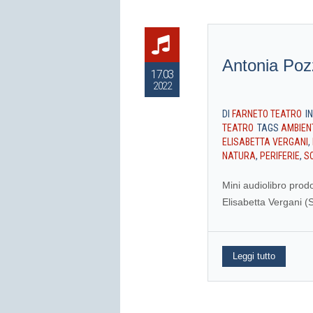
Antonia Pozz
17.03
2022
DI
FARNETO TEATRO
I
TEATRO
TAGS
AMBIEN
ELISABETTA VERGANI
,
NATURA
,
PERIFERIE
,
S
Mini audiolibro prod
Elisabetta Vergani (S
Leggi tutto