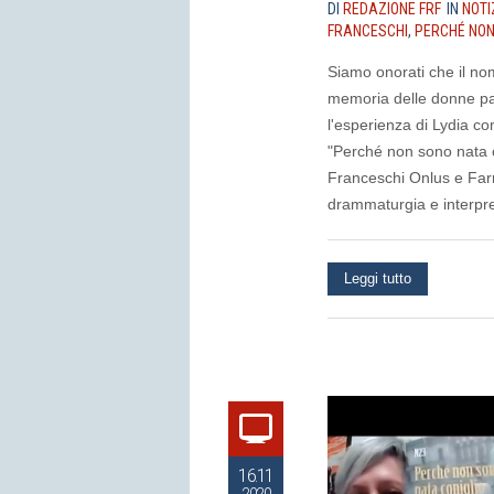
DI
REDAZIONE FRF
IN
NOTI
FRANCESCHI
,
PERCHÉ NON
Siamo onorati che il no
memoria delle donne par
l'esperienza di Lydia co
"Perché non sono nata c
Franceschi Onlus e Far
drammaturgia e interpre
Leggi tutto
16.11
2020