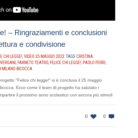
ge! – Ringraziamenti e conclusioni
ettura e condivisione
CE CHI LEGGE!
,
VIDEO 25 MAGGIO 2022
TAGS
CRISTINA
 VERGANI
,
FARNETO TEATRO
,
FELICE CHI LEGGE!
,
PAOLO FERRI
,
DI MILANO-BICOCCA
rogetto "Felice chi legge!" si è conclusa il 25 maggio
-Bicocca. Ecco come il team di progetto ha salutato i
 ripartire il prossimo anno scolastico con ancora più stimoli
0
0