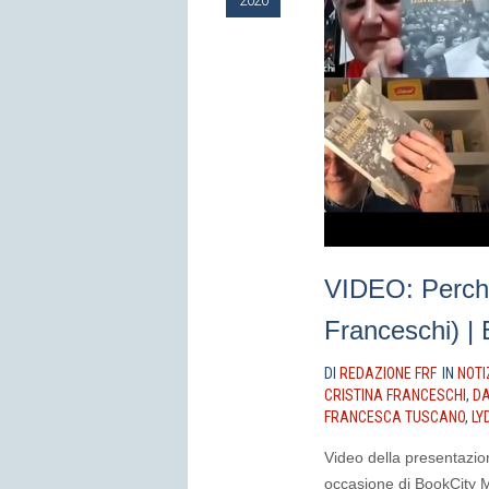
VIDEO: Perché
Franceschi) |
DI
REDAZIONE FRF
IN
NOTI
CRISTINA FRANCESCHI
,
DA
FRANCESCA TUSCANO
,
LY
Video della presentazion
occasione di BookCity M