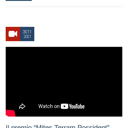
30.11
2021
Il premio “Mites Terram Possident”