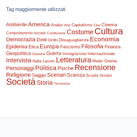
Tag maggiormente utilizzati
America
Ambiente
Cinema
Analisi
Capitalismo
Arte
Cina
Cultura
Costume
Comportamento sociale
Costituzione
Economia
Democrazia
Diritti
Disuguaglianza
Diritto
Filosofia
Europa
Epidemia
Etica
Finanza
Fascismo
Guerra
Geopolitica
Internazionale
Immigrazione
Giustizia
Letteratura
Intervista
Italia
Lavoro
Medio Oriente
Recensione
Politica
Personaggi
Psiche
Religione
Scenari
Saggio
Scienza
Scuola
Sinistra
Società
Storia
Terrorismo