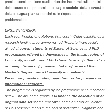
presi in considerazione studi e ricerche incentrati sulle analisi
delle cause e dei processi del
disagio sociale
, della
povertà
e
della
disuguaglianza
nonché sulle risposte a tali
problematiche.
ENGLISH VERSION
Each year Fondazione Roberto Franceschi Onlus establishes a
research funding programme named “Roberto Franceschi”,
aimed at
current
students
of Master of Science and PhD
programmes offered by
Universities in the Italian region of
Lombardy
, as well
current
PhD students of any other Italian
or foreign University,
provided that they received their
Master’s Degree from a University in Lombardy
.
We do not provide funding opportunities for prospective
international students.
The programme is regulated by the programme announcement
below. The aim of the grants is to
finance the collection of an
original data set
for the realization of their Master of Science
or PhD research thesis in the field of prevention, diagnosis and