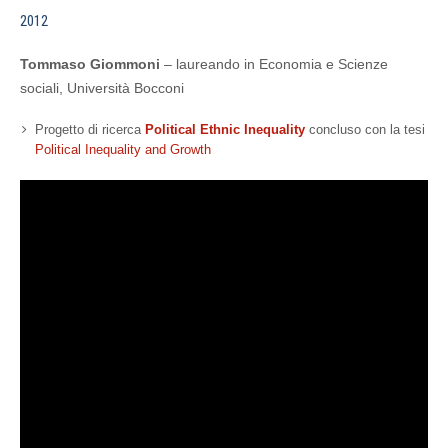
2012
Tommaso Giommoni
– laureando in Economia e Scienze
sociali, Università Bocconi
Progetto di ricerca
Political Ethnic Inequality
concluso con la tesi
Political Inequality and Growth