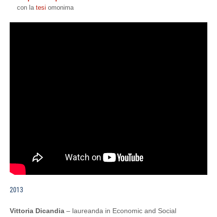
con la
tesi
omonima
2013
Vittoria Dicandia
– laureanda in Economic and Social