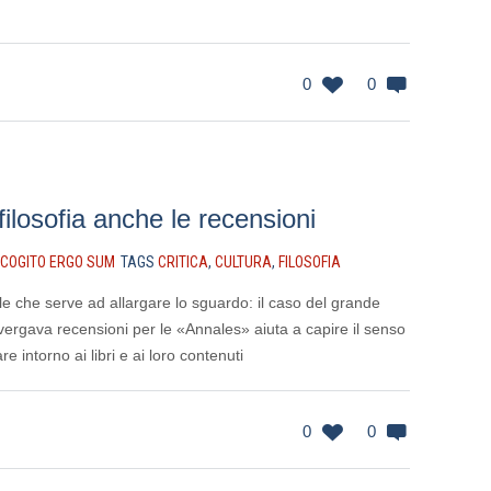
0
0
ilosofia anche le recensioni
COGITO ERGO SUM
TAGS
CRITICA
,
CULTURA
,
FILOSOFIA
le che serve ad allargare lo sguardo: il caso del grande
vergava recensioni per le «Annales» aiuta a capire il senso
re intorno ai libri e ai loro contenuti
0
0