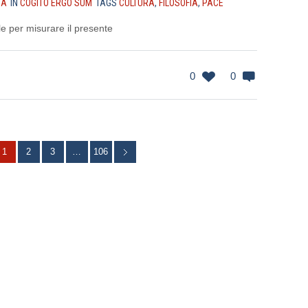
NA
IN
COGITO ERGO SUM
TAGS
CULTURA
,
FILOSOFIA
,
PACE
ile per misurare il presente
0
0
1
2
3
…
106