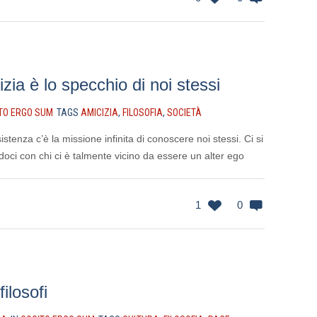
zia è lo specchio di noi stessi
TO ERGO SUM
TAGS
AMICIZIA
,
FILOSOFIA
,
SOCIETÀ
istenza c’è la missione infinita di conoscere noi stessi. Ci si
oci con chi ci è talmente vicino da essere un alter ego
1
0
filosofi