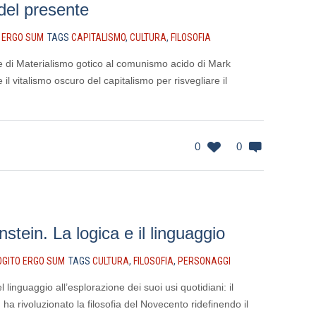
del presente
 ERGO SUM
TAGS
CAPITALISMO
,
CULTURA
,
FILOSOFIA
he di Materialismo gotico al comunismo acido di Mark
 il vitalismo oscuro del capitalismo per risvegliare il
0
0
stein. La logica e il linguaggio
OGITO ERGO SUM
TAGS
CULTURA
,
FILOSOFIA
,
PERSONAGGI
el linguaggio all’esplorazione dei suoi usi quotidiani: il
 ha rivoluzionato la filosofia del Novecento ridefinendo il