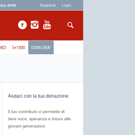
a, diritti
Registrati
Login
NICI
5×1000
DONA ORA!
Aiutaci con la tua donazione
Il tuo contributo ci permette di
dare voce, speranza e futuro alle
giovani generazioni.