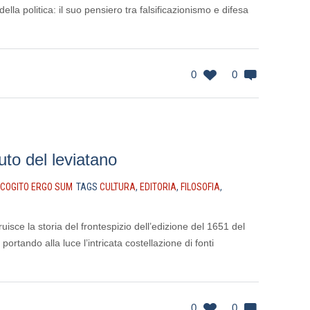
della politica: il suo pensiero tra falsificazionismo e difesa
0
0
uto del leviatano
COGITO ERGO SUM
TAGS
CULTURA
,
EDITORIA
,
FILOSOFIA
,
isce la storia del frontespizio dell’edizione del 1651 del
ortando alla luce l’intricata costellazione di fonti
0
0