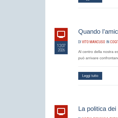
Quando l’amici
DI
VITO MANCUSO
IN
COGI
12.07
2026
Al centro della nostra es
può arrivare confrontand
Leggi tutto
La politica dei 