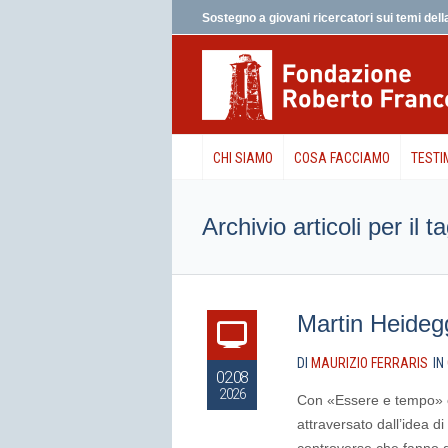
Sostegno a giovani ricercatori sui temi della
CHI SIAMO
COSA FACCIAMO
TESTI
Archivio articoli per il t
Martin Heideg
DI
MAURIZIO FERRARIS
IN
02.08
2026
Con «Essere e tempo» ca
attraversato dall’idea di