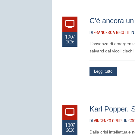
C’è ancora un 
DI
FRANCESCA RIGOTTI
IN
19.07
2026
L’assenza di emergenza 
salvarci dai vicoli ciech
Leggi tutto
Karl Popper. 
DI
VINCENZO CRUPI
IN
COG
18.07
2026
Dalla crisi intellettuale