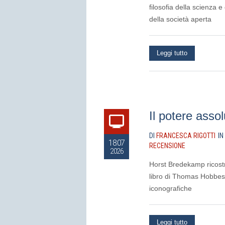
filosofia della scienza e 
della società aperta
Leggi tutto
Il potere assol
DI
FRANCESCA RIGOTTI
IN
18.07
RECENSIONE
2026
Horst Bredekamp ricostru
libro di Thomas Hobbes p
iconografiche
Leggi tutto