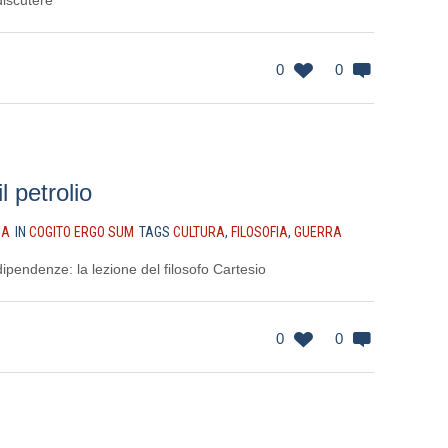
discutere
0
0
l petrolio
NA
IN
COGITO ERGO SUM
TAGS
CULTURA
,
FILOSOFIA
,
GUERRA
e dipendenze: la lezione del filosofo Cartesio
0
0