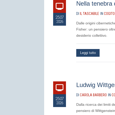
Nella tenebra 
DI
IL TASCABILE
IN
COGITO
25.07
2026
Dalle origini cibernetic
Fisher: un pensiero oltre
desiderio collettivo.
Leggi tutto
Ludwig Wittgen
DI
CAROLA BARBERO
IN
C
25.07
2026
Dalla ricerca dei limiti d
pensiero di Wittgenstein