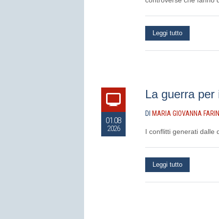
controverse che fanno 
Leggi tutto
La guerra per i
DI
MARIA GIOVANNA FARI
01.08
2026
I conflitti generati dall
Leggi tutto