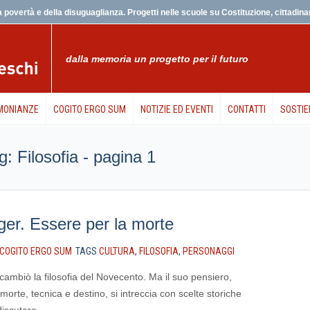
 povertà e della disuguaglianza. Progetti nelle scuole su Costituzione, cittadinanz
dalla memoria un progetto per il futuro
MONIANZE
COGITO ERGO SUM
NOTIZIE ED EVENTI
CONTATTI
SOSTIE
ag: Filosofia - pagina 1
ger. Essere per la morte
COGITO ERGO SUM
TAGS
CULTURA
,
FILOSOFIA
,
PERSONAGGI
mbiò la filosofia del Novecento. Ma il suo pensiero,
 morte, tecnica e destino, si intreccia con scelte storiche