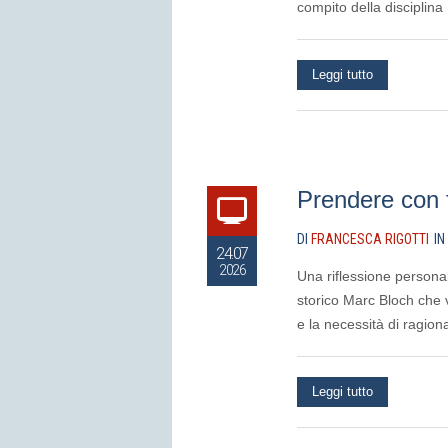
compito della disciplina
Leggi tutto
Prendere con f
DI
FRANCESCA RIGOTTI
IN
24.07
2026
Una riflessione persona
storico Marc Bloch che 
e la necessità di ragiona
Leggi tutto