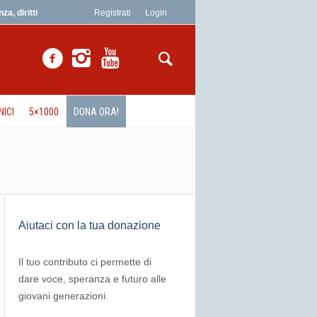
a, diritti
Registrati
Login
NICI
5×1000
DONA ORA!
Aiutaci con la tua donazione
Il tuo contributo ci permette di
dare voce, speranza e futuro alle
giovani generazioni.