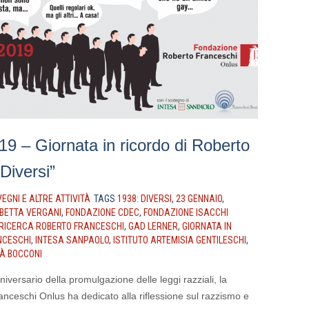
9 – Giornata in ricordo di Roberto
Diversi”
EGNI E ALTRE ATTIVITÀ
TAGS
1938: DIVERSI
,
23 GENNAIO
,
ABETTA VERGANI
,
FONDAZIONE CDEC
,
FONDAZIONE ISACCHI
I RICERCA ROBERTO FRANCESCHI
,
GAD LERNER
,
GIORNATA IN
NCESCHI
,
INTESA SANPAOLO
,
ISTITUTO ARTEMISIA GENTILESCHI
,
TÀ BOCCONI
niversario della promulgazione delle leggi razziali, la
ceschi Onlus ha dedicato alla riflessione sul razzismo e