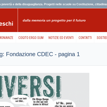
 povertà e della disuguaglianza. Progetti nelle scuole su Costituzione, cittadinanz
dalla memoria un progetto per il futuro
MONIANZE
COGITO ERGO SUM
NOTIZIE ED EVENTI
CONTATTI
SOSTIE
l tag: Fondazione CDEC - pagina 1