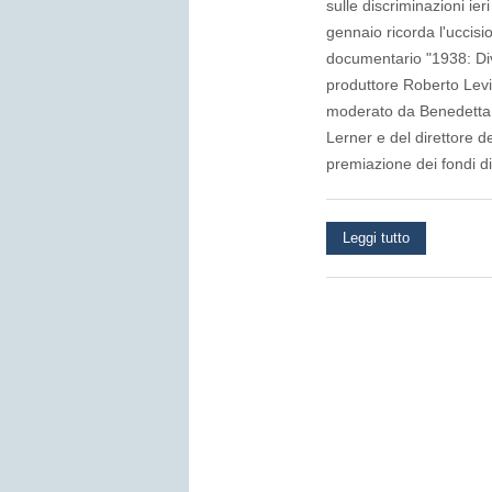
sulle discriminazioni ie
gennaio ricorda l'uccisi
documentario "1938: Dive
produttore Roberto Levi 
moderato da Benedetta T
Lerner e del direttore 
premiazione dei fondi d
Leggi tutto