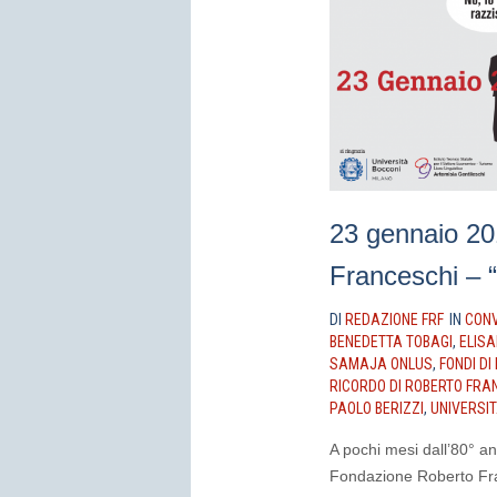
23 gennaio 201
Franceschi – “
DI
REDAZIONE FRF
IN
CONV
BENEDETTA TOBAGI
,
ELIS
SAMAJA ONLUS
,
FONDI D
RICORDO DI ROBERTO FRA
PAOLO BERIZZI
,
UNIVERSI
A pochi mesi dall’80° an
Fondazione Roberto Fran