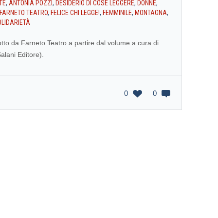
TE
,
ANTONIA POZZI
,
DESIDERIO DI COSE LEGGERE
,
DONNE
,
FARNETO TEATRO
,
FELICE CHI LEGGE!
,
FEMMINILE
,
MONTAGNA
,
OLIDARIETÀ
otto da Farneto Teatro a partire dal volume a cura di
alani Editore).
0
0