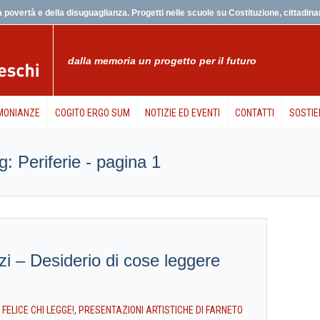
 povertà e della disuguaglianza. Progetti nelle scuole su Costituzione, cittadinanz
dalla memoria un progetto per il futuro
MONIANZE
COGITO ERGO SUM
NOTIZIE ED EVENTI
CONTATTI
SOSTIE
ag: Periferie - pagina 1
i – Desiderio di cose leggere
N
FELICE CHI LEGGE!
,
PRESENTAZIONI ARTISTICHE DI FARNETO