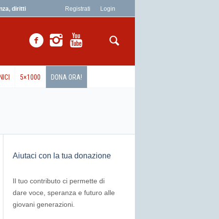
a, diritti
Registrati
Login
NICI
5×1000
DONA ORA!
Aiutaci con la tua donazione
Il tuo contributo ci permette di
dare voce, speranza e futuro alle
giovani generazioni.