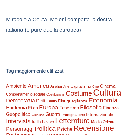
Miracolo a Ceuta. Meloni compatta la destra
italiana (e pure quella europea)
Tag maggiormente utilizzati
America
Ambiente
Cinema
Analisi
Capitalismo
Arte
Cina
Cultura
Costume
Comportamento sociale
Costituzione
Economia
Democrazia
Diritti
Disuguaglianza
Diritto
Filosofia
Europa
Epidemia
Etica
Finanza
Fascismo
Guerra
Geopolitica
Internazionale
Immigrazione
Giustizia
Letteratura
Intervista
Italia
Lavoro
Medio Oriente
Recensione
Politica
Personaggi
Psiche