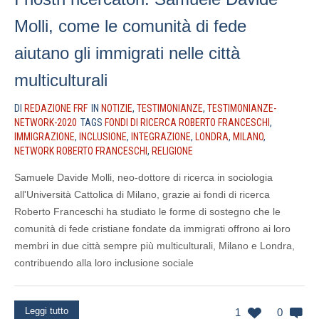
Molli, come le comunità di fede
aiutano gli immigrati nelle città
multiculturali
DI
REDAZIONE FRF
IN
NOTIZIE
,
TESTIMONIANZE
,
TESTIMONIANZE-
NETWORK-2020
TAGS
FONDI DI RICERCA ROBERTO FRANCESCHI
,
IMMIGRAZIONE
,
INCLUSIONE
,
INTEGRAZIONE
,
LONDRA
,
MILANO
,
NETWORK ROBERTO FRANCESCHI
,
RELIGIONE
⁣⁣Samuele Davide Molli, neo-dottore di ricerca in sociologia
all'Università Cattolica di Milano, grazie ai fondi di ricerca
Roberto Franceschi ⁣ha studiato le forme di sostegno che le
comunità di fede cristiane fondate da immigrati offrono ai loro
membri in due città sempre più multiculturali, Milano e Londra,
contribuendo alla loro inclusione sociale
Leggi tutto
1
0