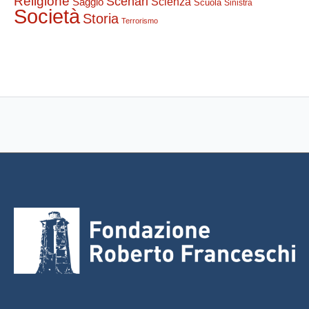
Religione
Scenari
Saggio
Scienza
Scuola
Sinistra
Società
Storia
Terrorismo