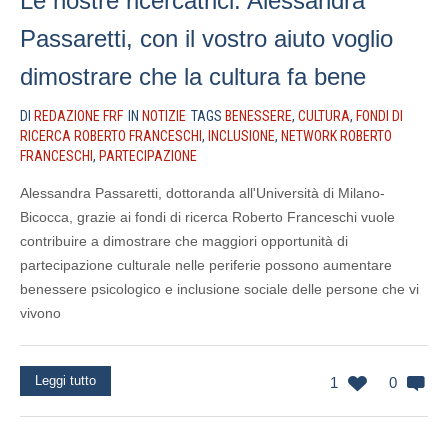
Le nostre ricercatrici: Alessandra
Passaretti, con il vostro aiuto voglio
dimostrare che la cultura fa bene
DI
REDAZIONE FRF
IN
NOTIZIE
TAGS
BENESSERE
,
CULTURA
,
FONDI DI
RICERCA ROBERTO FRANCESCHI
,
INCLUSIONE
,
NETWORK ROBERTO
FRANCESCHI
,
PARTECIPAZIONE
⁣⁣Alessandra Passaretti, dottoranda all'Università di Milano-
Bicocca, grazie ai fondi di ricerca Roberto Franceschi ⁣vuole
contribuire a dimostrare che maggiori opportunità di
partecipazione culturale nelle periferie possono aumentare
benessere psicologico e inclusione sociale delle persone che vi
vivono
Leggi tutto
1
0