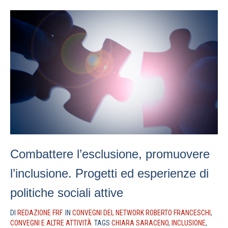
Combattere l’esclusione, promuovere
l’inclusione. Progetti ed esperienze di
politiche sociali attive
DI
REDAZIONE FRF
IN
CONVEGNI DEL NETWORK ROBERTO FRANCESCHI
,
CONVEGNI E ALTRE ATTIVITÀ
TAGS
CHIARA SARACENO
,
INCLUSIONE
,