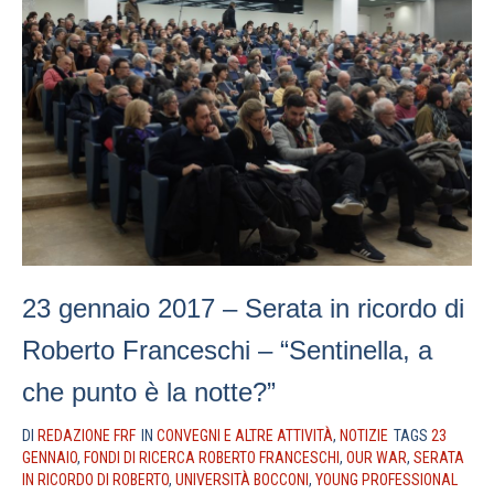
23 gennaio 2017 – Serata in ricordo di
Roberto Franceschi – “Sentinella, a
che punto è la notte?”
DI
REDAZIONE FRF
IN
CONVEGNI E ALTRE ATTIVITÀ
,
NOTIZIE
TAGS
23
GENNAIO
,
FONDI DI RICERCA ROBERTO FRANCESCHI
,
OUR WAR
,
SERATA
IN RICORDO DI ROBERTO
,
UNIVERSITÀ BOCCONI
,
YOUNG PROFESSIONAL