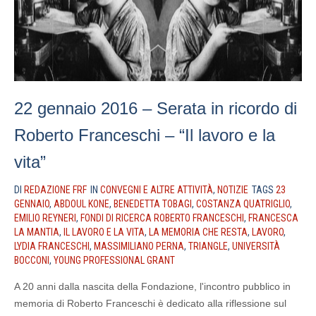
22 gennaio 2016 – Serata in ricordo di
Roberto Franceschi – “Il lavoro e la
vita”
DI
REDAZIONE FRF
IN
CONVEGNI E ALTRE ATTIVITÀ
,
NOTIZIE
TAGS
23
GENNAIO
,
ABDOUL KONE
,
BENEDETTA TOBAGI
,
COSTANZA QUATRIGLIO
,
EMILIO REYNERI
,
FONDI DI RICERCA ROBERTO FRANCESCHI
,
FRANCESCA
LA MANTIA
,
IL LAVORO E LA VITA
,
LA MEMORIA CHE RESTA
,
LAVORO
,
LYDIA FRANCESCHI
,
MASSIMILIANO PERNA
,
TRIANGLE
,
UNIVERSITÀ
BOCCONI
,
YOUNG PROFESSIONAL GRANT
A 20 anni dalla nascita della Fondazione, l'incontro pubblico in
memoria di Roberto Franceschi è dedicato alla riflessione sul