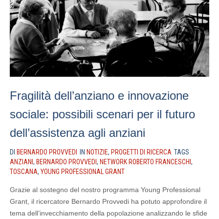
Fragilità dell’anziano e innovazione
sociale: possibili scenari per il futuro
dell’assistenza agli anziani
DI
BERNARDO PROVVEDI
IN
NOTIZIE
,
PROGETTI DI RICERCA
TAGS
ANZIANI
,
BERNARDO PROVVEDI
,
NETWORK ROBERTO FRANCESCHI
,
TOSCANA
,
YOUNG PROFESSIONAL GRANT
Grazie al sostegno del nostro programma Young Professional
Grant, il ricercatore Bernardo Provvedi ha potuto approfondire il
tema dell’invecchiamento della popolazione analizzando le sfide