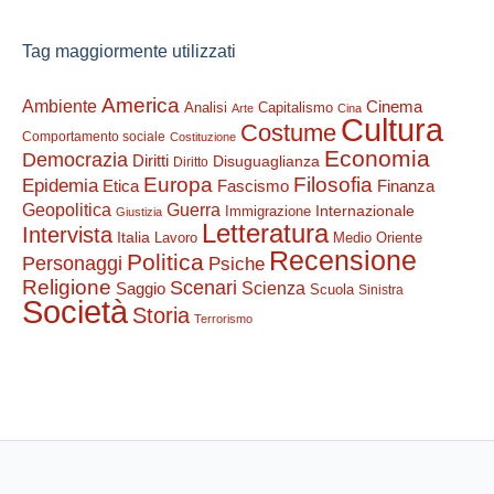
Tag maggiormente utilizzati
America
Ambiente
Cinema
Analisi
Capitalismo
Arte
Cina
Cultura
Costume
Comportamento sociale
Costituzione
Economia
Democrazia
Diritti
Disuguaglianza
Diritto
Filosofia
Europa
Epidemia
Etica
Finanza
Fascismo
Guerra
Geopolitica
Internazionale
Immigrazione
Giustizia
Letteratura
Intervista
Italia
Lavoro
Medio Oriente
Recensione
Politica
Personaggi
Psiche
Religione
Scenari
Saggio
Scienza
Scuola
Sinistra
Società
Storia
Terrorismo