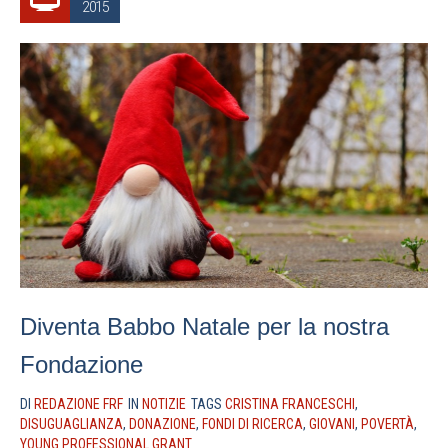
2015
Diventa Babbo Natale per la nostra
Fondazione
DI
REDAZIONE FRF
IN
NOTIZIE
TAGS
CRISTINA FRANCESCHI
,
DISUGUAGLIANZA
,
DONAZIONE
,
FONDI DI RICERCA
,
GIOVANI
,
POVERTÀ
,
YOUNG PROFESSIONAL GRANT