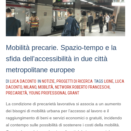
Mobilità precarie. Spazio-tempo e la
sfida dell’accessibilità in due città
metropolitane europee
DI
LUCA DACONTO
IN
NOTIZIE
,
PROGETTI DI RICERCA
TAGS
LIONE
,
LUCA
DACONTO
,
MILANO
,
MOBILITÀ
,
NETWORK ROBERTO FRANCESCHI
,
PRECARIETÀ
,
YOUNG PROFESSIONAL GRANT
La condizione di precarietà lavorativa si associa a un aumento
dei bisogni di mobilità urbana per l’accesso al lavoro e il
raggiungimento di beni e servizi economici o gratuiti, incidendo
al contempo sulle possibilità di sostenere i costi della mobilità.