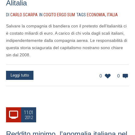
Alitalia
DI
CARLO SCARPA
IN
COGITO ERGO SUM
TAGS
ECONOMIA
,
ITALIA
Salvare la compagnia di bandiera con il pretesto dell’italianità ci
è costato miliardi di euro. A carico di chi vola dagli scali italiani,
indipendentemente dalla compagnia aerea. Le responsabilità di
questa storia sciagurata del capitalismo nostrano sono chiare
sin dal 2008.
Leggi tutto
0
0
11.01
2012
Reddito minimo, l’anomalia italiana nel