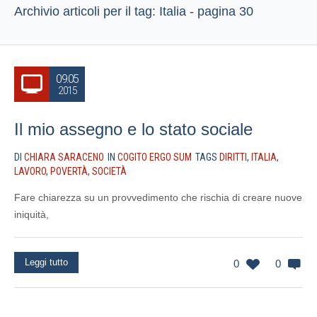
Archivio articoli per il tag: Italia - pagina 30
09.05
2015
Il mio assegno e lo stato sociale
DI
CHIARA SARACENO
IN
COGITO ERGO SUM
TAGS
DIRITTI
,
ITALIA
,
LAVORO
,
POVERTÀ
,
SOCIETÀ
Fare chiarezza su un provvedimento che rischia di creare nuove
iniquità,
Leggi tutto
0
0