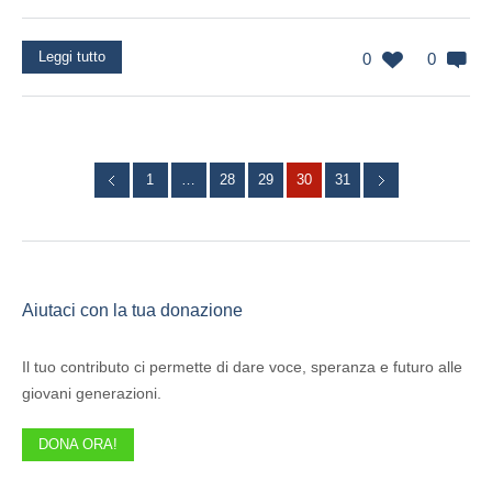
Leggi tutto
0
0
1
…
28
29
30
31
Aiutaci con la tua donazione
Il tuo contributo ci permette di dare voce, speranza e futuro alle
giovani generazioni.
DONA ORA!