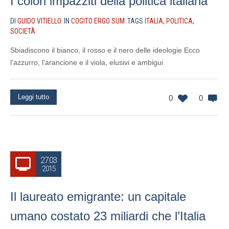
I colori impazziti della politica italiana
DI
GUIDO VITIELLO
IN
COGITO ERGO SUM
TAGS
ITALIA
,
POLITICA
,
SOCIETÀ
Sbiadiscono il bianco, il rosso e il nero delle ideologie Ecco
l’azzurro, l’arancione e il viola, elusivi e ambigui
Leggi tutto
0
0
27.03
2015
Il laureato emigrante: un capitale
umano costato 23 miliardi che l’Italia