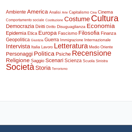
America
Ambiente
Cinema
Analisi
Capitalismo
Arte
Cina
Cultura
Costume
Comportamento sociale
Costituzione
Economia
Democrazia
Diritti
Disuguaglianza
Diritto
Filosofia
Europa
Epidemia
Etica
Finanza
Fascismo
Guerra
Geopolitica
Internazionale
Immigrazione
Giustizia
Letteratura
Intervista
Italia
Lavoro
Medio Oriente
Recensione
Politica
Personaggi
Psiche
Religione
Scenari
Saggio
Scienza
Scuola
Sinistra
Società
Storia
Terrorismo