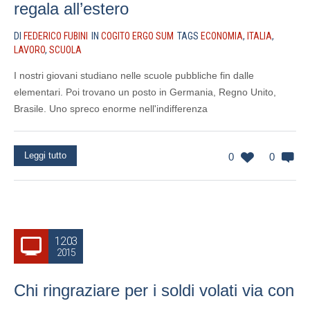
regala all’estero
DI
FEDERICO FUBINI
IN
COGITO ERGO SUM
TAGS
ECONOMIA
,
ITALIA
,
LAVORO
,
SCUOLA
I nostri giovani studiano nelle scuole pubbliche fin dalle
elementari. Poi trovano un posto in Germania, Regno Unito,
Brasile. Uno spreco enorme nell'indifferenza
Leggi tutto
0
0
12.03
2015
Chi ringraziare per i soldi volati via con