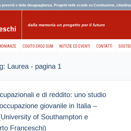
 povertà e della disuguaglianza. Progetti nelle scuole su Costituzione, cittadinanz
dalla memoria un progetto per il futuro
MONIANZE
COGITO ERGO SUM
NOTIZIE ED EVENTI
CONTATTI
SOSTIE
tag: Laurea - pagina 1
cupazionali e di reddito: uno studio
soccupazione giovanile in Italia –
 (University of Southampton e
to Franceschi)