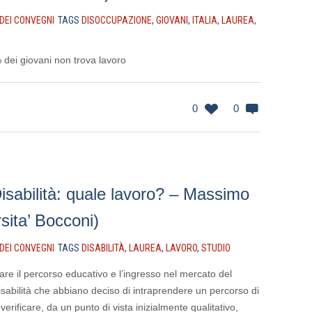
 DEI CONVEGNI
TAGS
DISOCCUPAZIONE
,
GIOVANI
,
ITALIA
,
LAUREA
,
0% dei giovani non trova lavoro
0
0
isabilità: quale lavoro? – Massimo
rsita’ Bocconi)
 DEI CONVEGNI
TAGS
DISABILITÀ
,
LAUREA
,
LAVORO
,
STUDIO
zare il percorso educativo e l’ingresso nel mercato del
isabilità che abbiano deciso di intraprendere un percorso di
 verificare, da un punto di vista inizialmente qualitativo,