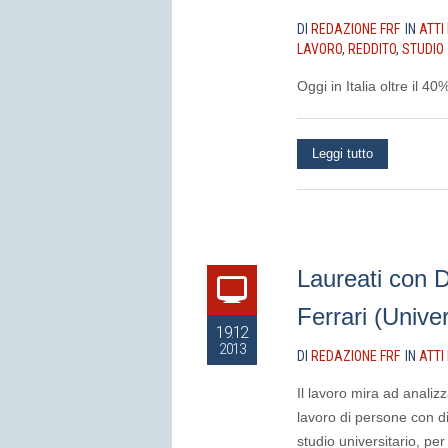
DI
REDAZIONE FRF
IN
ATTI
LAVORO
,
REDDITO
,
STUDIO
Oggi in Italia oltre il 4
Leggi tutto
Laureati con D
Ferrari (Unive
19.12
2013
DI
REDAZIONE FRF
IN
ATTI
Il lavoro mira ad analiz
lavoro di persone con d
studio universitario, per