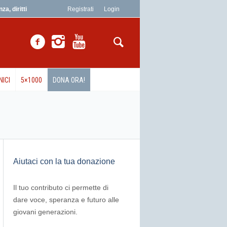
a, diritti
Registrati
Login
NICI
5×1000
DONA ORA!
Aiutaci con la tua donazione
Il tuo contributo ci permette di
dare voce, speranza e futuro alle
giovani generazioni.