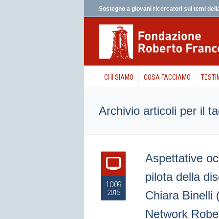
Sostegno a giovani ricercatori sui temi della
CHI SIAMO
COSA FACCIAMO
TESTI
Archivio articoli per il 
Aspettative oc
pilota della di
10.09
2015
Chiara Binelli
Network Rober