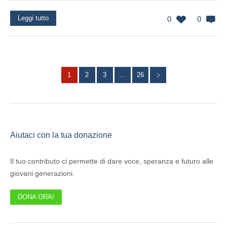
Leggi tutto
0
0
1
2
3
…
26
Aiutaci con la tua donazione
Il tuo contributo ci permette di dare voce, speranza e futuro alle
giovani generazioni.
DONA ORA!