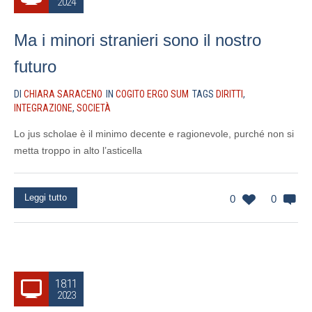
2024
Ma i minori stranieri sono il nostro
futuro
DI
CHIARA SARACENO
IN
COGITO ERGO SUM
TAGS
DIRITTI
,
INTEGRAZIONE
,
SOCIETÀ
Lo jus scholae è il minimo decente e ragionevole, purché non si
metta troppo in alto l’asticella
Leggi tutto
0
0
18.11
2023