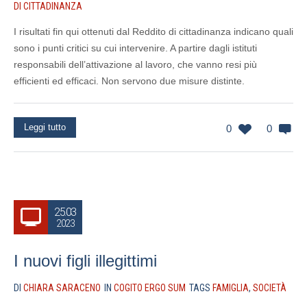
DI CITTADINANZA
I risultati fin qui ottenuti dal Reddito di cittadinanza indicano quali
sono i punti critici su cui intervenire. A partire dagli istituti
responsabili dell’attivazione al lavoro, che vanno resi più
efficienti ed efficaci. Non servono due misure distinte.
Leggi tutto
0
0
25.03
2023
I nuovi figli illegittimi
DI
CHIARA SARACENO
IN
COGITO ERGO SUM
TAGS
FAMIGLIA
,
SOCIETÀ