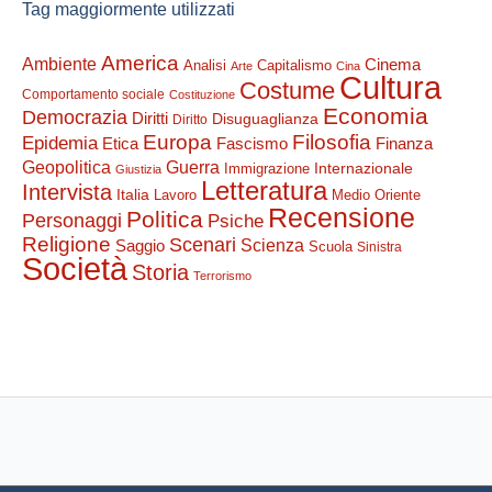
Tag maggiormente utilizzati
America
Ambiente
Cinema
Analisi
Capitalismo
Arte
Cina
Cultura
Costume
Comportamento sociale
Costituzione
Economia
Democrazia
Diritti
Disuguaglianza
Diritto
Filosofia
Europa
Epidemia
Etica
Finanza
Fascismo
Guerra
Geopolitica
Internazionale
Immigrazione
Giustizia
Letteratura
Intervista
Italia
Lavoro
Medio Oriente
Recensione
Politica
Personaggi
Psiche
Religione
Scenari
Saggio
Scienza
Scuola
Sinistra
Società
Storia
Terrorismo