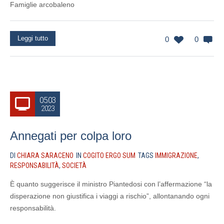
Famiglie arcobaleno
Leggi tutto
0
0
05.03
2023
Annegati per colpa loro
DI
CHIARA SARACENO
IN
COGITO ERGO SUM
TAGS
IMMIGRAZIONE
,
RESPONSABILITÀ
,
SOCIETÀ
È quanto suggerisce il ministro Piantedosi con l’affermazione “la
disperazione non giustifica i viaggi a rischio”, allontanando ogni
responsabilità.