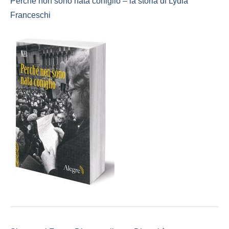
Perché non sono nata coniglio – la storia di Lydia
Franceschi