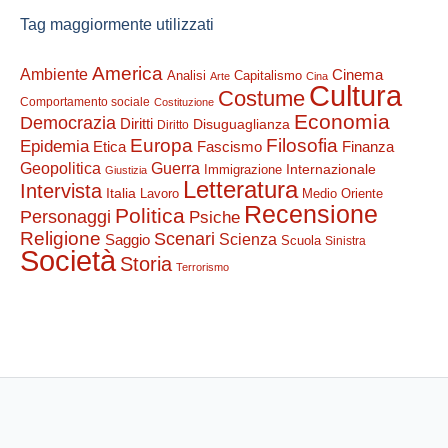
Tag maggiormente utilizzati
America
Ambiente
Cinema
Analisi
Capitalismo
Arte
Cina
Cultura
Costume
Comportamento sociale
Costituzione
Economia
Democrazia
Diritti
Disuguaglianza
Diritto
Filosofia
Europa
Epidemia
Etica
Finanza
Fascismo
Guerra
Geopolitica
Internazionale
Immigrazione
Giustizia
Letteratura
Intervista
Italia
Lavoro
Medio Oriente
Recensione
Politica
Personaggi
Psiche
Religione
Scenari
Saggio
Scienza
Scuola
Sinistra
Società
Storia
Terrorismo