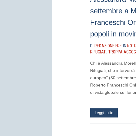
settembre a M
Franceschi Onl
popoli in mov
DI
REDAZIONE FRF
IN
NOTI
RIFUGIATI
,
TROPPA ACCOGL
Chi è Alessandra Morelli
Rifugiati, che interverr
europea" (30 settembre,
Roberto Franceschi Onlu
di vista globale sul fe
Leggi tutto