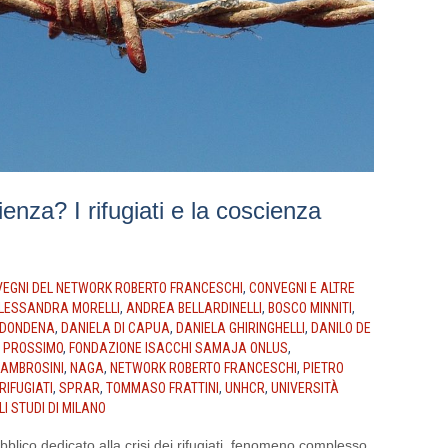
enza? I rifugiati e la coscienza
EGNI DEL NETWORK ROBERTO FRANCESCHI
,
CONVEGNI E ALTRE
LESSANDRA MORELLI
,
ANDREA BELLARDINELLI
,
BOSCO MINNITI
,
 DONDENA
,
DANIELA DI CAPUA
,
DANIELA GHIRINGHELLI
,
DANILO DE
I PROSSIMO
,
FONDAZIONE ISACCHI SAMAJA ONLUS
,
 AMBROSINI
,
NAGA
,
NETWORK ROBERTO FRANCESCHI
,
PIETRO
RIFUGIATI
,
SPRAR
,
TOMMASO FRATTINI
,
UNHCR
,
UNIVERSITÀ
I STUDI DI MILANO
blico dedicato alla crisi dei rifugiati, fenomeno complesso