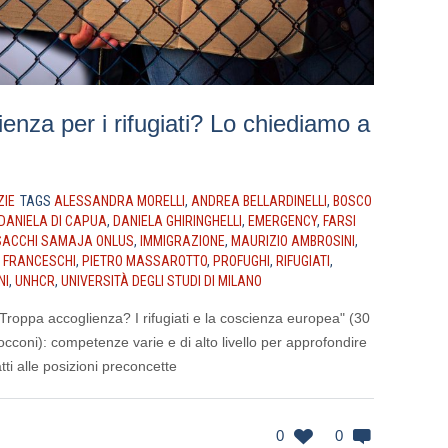
enza per i rifugiati? Lo chiediamo a
ZIE
TAGS
ALESSANDRA MORELLI
,
ANDREA BELLARDINELLI
,
BOSCO
DANIELA DI CAPUA
,
DANIELA GHIRINGHELLI
,
EMERGENCY
,
FARSI
SACCHI SAMAJA ONLUS
,
IMMIGRAZIONE
,
MAURIZIO AMBROSINI
,
 FRANCESCHI
,
PIETRO MASSAROTTO
,
PROFUGHI
,
RIFUGIATI
,
NI
,
UNHCR
,
UNIVERSITÀ DEGLI STUDI DI MILANO
"Troppa accoglienza? I rifugiati e la coscienza europea" (30
cconi): competenze varie e di alto livello per approfondire
atti alle posizioni preconcette
0
0