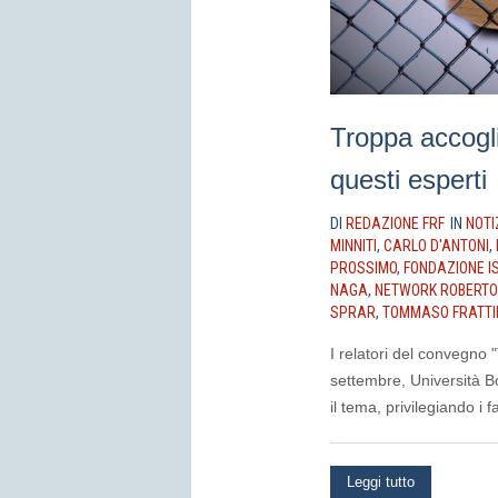
Troppa accogli
questi esperti
DI
REDAZIONE FRF
IN
NOTI
MINNITI
,
CARLO D'ANTONI
,
PROSSIMO
,
FONDAZIONE I
NAGA
,
NETWORK ROBERTO
SPRAR
,
TOMMASO FRATTI
I relatori del convegno 
settembre, Università Bo
il tema, privilegiando i f
Leggi tutto