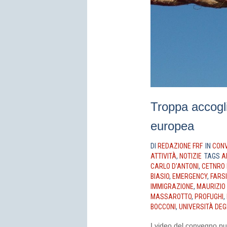
Troppa accogli
europea
DI
REDAZIONE FRF
IN
CONV
ATTIVITÀ
,
NOTIZIE
TAGS
A
CARLO D'ANTONI
,
CETNRO
BIASIO
,
EMERGENCY
,
FARS
IMMIGRAZIONE
,
MAURIZIO
MASSAROTTO
,
PROFUGHI
,
BOCCONI
,
UNIVERSITÀ DEGL
I video del convegno pub