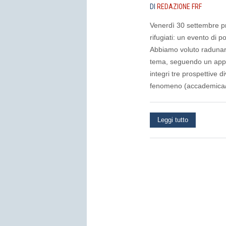
DI
REDAZIONE FRF
Venerdì 30 settembre pre
rifugiati: un evento di
Abbiamo voluto radunare 
tema, seguendo un approc
integri tre prospettive
fenomeno (accademica/in
Leggi tutto