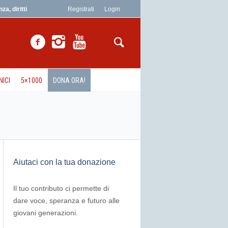
a, diritti
Registrati
Login
NICI
5×1000
DONA ORA!
Aiutaci con la tua donazione
Il tuo contributo ci permette di
dare voce, speranza e futuro alle
giovani generazioni.