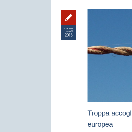
13.09
2016
Troppa accogli
europea