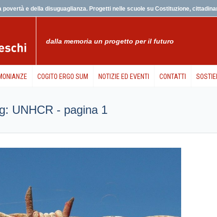
 povertà e della disuguaglianza. Progetti nelle scuole su Costituzione, cittadinanz
dalla memoria un progetto per il futuro
MONIANZE
COGITO ERGO SUM
NOTIZIE ED EVENTI
CONTATTI
SOSTIE
 tag: UNHCR - pagina 1