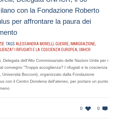
ilano con la Fondazione Roberto
us per affrontare la paura dei
imento
ZIE
TAGS
ALESSANDRA MORELLI
,
GUERRE
,
IMMIGRAZIONE
,
IENZA? I RIFUGIATI E LA COSCIENZA EUROPEA
,
UNHCR
, Delegata dell'Alto Commissariato delle Nazioni Unite per i
à al convegno "Troppa accoglienza? I rifugiati e la coscienza
 Università Bocconi), organizzato dalla Fondazione
s con il Centro Dondena dell'ateneo, per portare un punto
nomeno
0
0