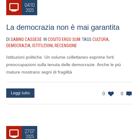
04.10
2025
La democrazia non è mai garantita
DI
SABINO CASSESE
IN
COGITO ERGO SUM
TAGS
CULTURA
,
DEMOCRAZIA
,
ISTITUZIONI
,
RECENSIONE
Istituzioni politiche. Un volume collettaneo esprime forti
preoccupazioni sulla tenuta delle democrazie. Anche le più
mature mostrano segni di fragilità
Leggi tutto
0
0
27.07
2025