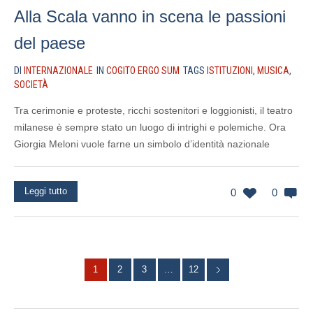
Alla Scala vanno in scena le passioni
del paese
DI
INTERNAZIONALE
IN
COGITO ERGO SUM
TAGS
ISTITUZIONI
,
MUSICA
,
SOCIETÀ
Tra cerimonie e proteste, ricchi sostenitori e loggionisti, il teatro
milanese è sempre stato un luogo di intrighi e polemiche. Ora
Giorgia Meloni vuole farne un simbolo d’identità nazionale
Leggi tutto
0
0
1
2
3
…
12