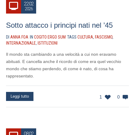
22.02
2026
Sotto attacco i principi nati nel ’45
DI
ANNA FOA
IN
COGITO ERGO SUM
TAGS
CULTURA
,
FASCISMO
,
INTERNAZIONALE
,
ISTITUZIONI
Il mondo sta cambiando a una velocità a cui non eravamo
abituati. E cancella anche il ricordo di come era quel vecchio
mondo che stiamo perdendo, di come è nato, di cosa ha
rappresentato.
Leggi tutto
1
0
08.02