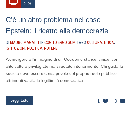
2026
C’è un altro problema nel caso
Epstein: il ricatto alle democrazie
DI
MAURO MAGATTI
IN
COGITO ERGO SUM
TAGS
CULTURA
,
ETICA
,
ISTITUZIONI
,
POLITICA
,
POTERE
A emergere è l'immagine di un Occidente stanco, cinico, con
élite colte e privilegiate ma svuotate interiormente. Chi guida la
società deve essere consapevole del proprio ruolo pubblico,
altrimenti vacilla la legittimità democratica
Leggi tutto
1
0