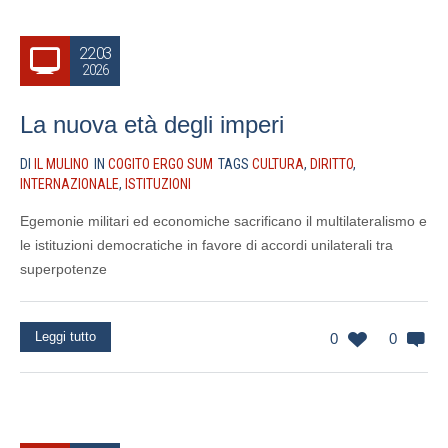
22.03
2026
La nuova età degli imperi
DI
IL MULINO
IN
COGITO ERGO SUM
TAGS
CULTURA
,
DIRITTO
,
INTERNAZIONALE
,
ISTITUZIONI
Egemonie militari ed economiche sacrificano il multilateralismo e
le istituzioni democratiche in favore di accordi unilaterali tra
superpotenze
Leggi tutto
0
0