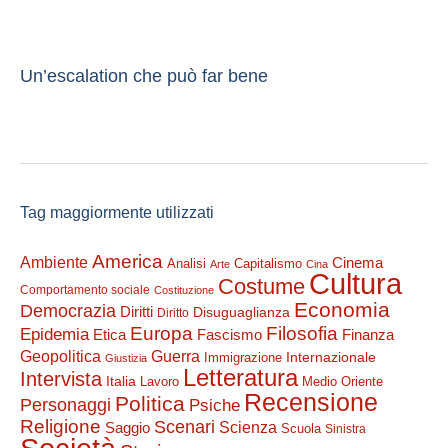
Un’escalation che può far bene
Tag maggiormente utilizzati
America
Ambiente
Cinema
Analisi
Capitalismo
Arte
Cina
Cultura
Costume
Comportamento sociale
Costituzione
Economia
Democrazia
Diritti
Disuguaglianza
Diritto
Filosofia
Europa
Epidemia
Etica
Finanza
Fascismo
Guerra
Geopolitica
Internazionale
Immigrazione
Giustizia
Letteratura
Intervista
Italia
Lavoro
Medio Oriente
Recensione
Politica
Personaggi
Psiche
Religione
Scenari
Saggio
Scienza
Scuola
Sinistra