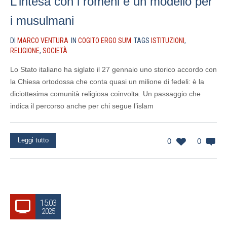
L’intesa con i romeni è un modello per
i musulmani
DI
MARCO VENTURA
IN
COGITO ERGO SUM
TAGS
ISTITUZIONI
,
RELIGIONE
,
SOCIETÀ
Lo Stato italiano ha siglato il 27 gennaio uno storico accordo con
la Chiesa ortodossa che conta quasi un milione di fedeli: è la
diciottesima comunità religiosa coinvolta. Un passaggio che
indica il percorso anche per chi segue l’islam
Leggi tutto
0
0
15.03
2025