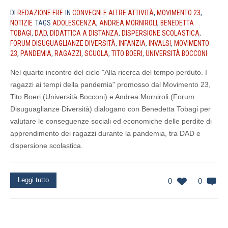
DI
REDAZIONE FRF
IN
CONVEGNI E ALTRE ATTIVITÀ
,
MOVIMENTO 23
,
NOTIZIE
TAGS
ADOLESCENZA
,
ANDREA MORNIROLI
,
BENEDETTA
TOBAGI
,
DAD
,
DIDATTICA A DISTANZA
,
DISPERSIONE SCOLASTICA
,
FORUM DISUGUAGLIANZE DIVERSITÀ
,
INFANZIA
,
INVALSI
,
MOVIMENTO
23
,
PANDEMIA
,
RAGAZZI
,
SCUOLA
,
TITO BOERI
,
UNIVERSITÀ BOCCONI
Nel quarto incontro del ciclo "Alla ricerca del tempo perduto. I
ragazzi ai tempi della pandemia" promosso dal Movimento 23,
Tito Boeri (Università Bocconi) e Andrea Morniroli (Forum
Disuguaglianze Diversità) dialogano con Benedetta Tobagi per
valutare le conseguenze sociali ed economiche delle perdite di
apprendimento dei ragazzi durante la pandemia, tra DAD e
dispersione scolastica.
Leggi tutto
0
0