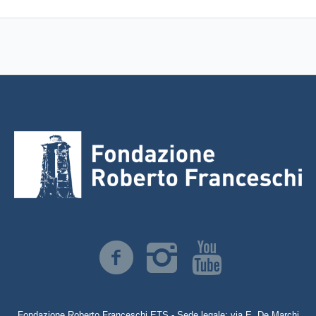
Fondazione Roberto Franceschi ETS - Sede legale: via E. De Marchi