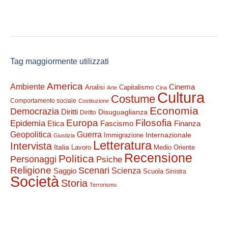
Tag maggiormente utilizzati
America
Ambiente
Cinema
Analisi
Capitalismo
Arte
Cina
Cultura
Costume
Comportamento sociale
Costituzione
Economia
Democrazia
Diritti
Disuguaglianza
Diritto
Filosofia
Europa
Epidemia
Etica
Finanza
Fascismo
Guerra
Geopolitica
Internazionale
Immigrazione
Giustizia
Letteratura
Intervista
Italia
Lavoro
Medio Oriente
Recensione
Politica
Personaggi
Psiche
Religione
Scenari
Saggio
Scienza
Scuola
Sinistra
Società
Storia
Terrorismo