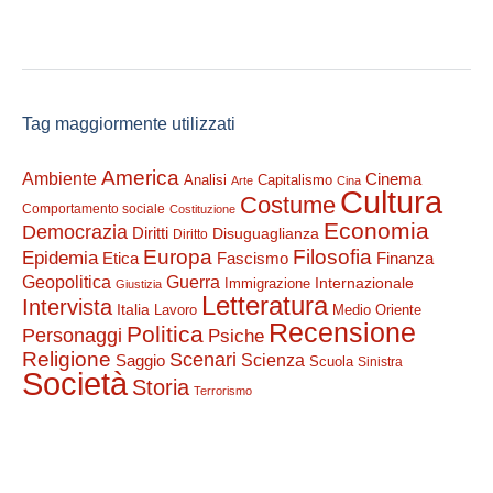
Tag maggiormente utilizzati
America
Ambiente
Cinema
Analisi
Capitalismo
Arte
Cina
Cultura
Costume
Comportamento sociale
Costituzione
Economia
Democrazia
Diritti
Disuguaglianza
Diritto
Filosofia
Europa
Epidemia
Etica
Finanza
Fascismo
Guerra
Geopolitica
Internazionale
Immigrazione
Giustizia
Letteratura
Intervista
Italia
Lavoro
Medio Oriente
Recensione
Politica
Personaggi
Psiche
Religione
Scenari
Saggio
Scienza
Scuola
Sinistra
Società
Storia
Terrorismo