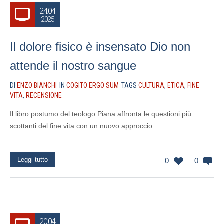
24.04
2025
Il dolore fisico è insensato Dio non
attende il nostro sangue
DI
ENZO BIANCHI
IN
COGITO ERGO SUM
TAGS
CULTURA
,
ETICA
,
FINE
VITA
,
RECENSIONE
Il libro postumo del teologo Piana affronta le questioni più
scottanti del fine vita con un nuovo approccio
Leggi tutto
0
0
20.04