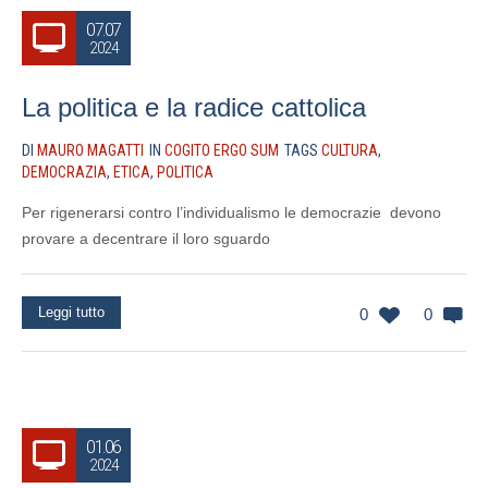
07.07
2024
La politica e la radice cattolica
DI
MAURO MAGATTI
IN
COGITO ERGO SUM
TAGS
CULTURA
,
DEMOCRAZIA
,
ETICA
,
POLITICA
Per rigenerarsi contro l’individualismo le democrazie devono
provare a decentrare il loro sguardo
Leggi tutto
0
0
01.06
2024