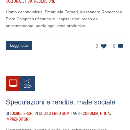
CULTURA
,
ETICA
,
RECENSIONE
Homo oeconomicus. Emanuela Fornari, Alessandro Robecchi e
Piero Colaprico riflettono sul capitalismo: preso da
annientamento, perde ogni vena produttiva
Leggi tutto
0
0
14.01
2024
Speculazioni e rendite, male sociale
DI
LUIGINO BRUNI
IN
COGITO ERGO SUM
TAGS
ECONOMIA
,
ETICA
,
IMPRENDITORI