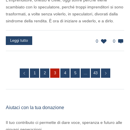
L’imprenditore, onesto e civile, oggi soffre perché viene
scambiato con lo speculatore, perché troppi imprenditori si sono
trasformati, a volte senza volerlo, in speculatori, divorati dalla
sindrome della rendita. È ora di iniziare a vederlo, e a dirlo.
Leggi tutto
0
0
1
2
3
4
5
…
43
Aiutaci con la tua donazione
Il tuo contributo ci permette di dare voce, speranza e futuro alle
giovani generazioni.