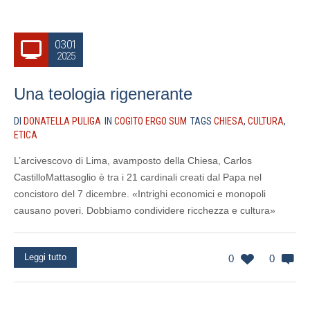
03.01
2025
Una teologia rigenerante
DI
DONATELLA PULIGA
IN
COGITO ERGO SUM
TAGS
CHIESA
,
CULTURA
,
ETICA
L’arcivescovo di Lima, avamposto della Chiesa, Carlos
CastilloMattasoglio è tra i 21 cardinali creati dal Papa nel
concistoro del 7 dicembre. «Intrighi economici e monopoli
causano poveri. Dobbiamo condividere ricchezza e cultura»
Leggi tutto
0
0