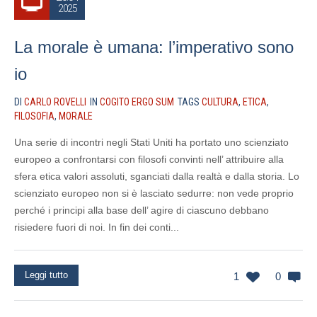
2025
La morale è umana: l’imperativo sono
io
DI
CARLO ROVELLI
IN
COGITO ERGO SUM
TAGS
CULTURA
,
ETICA
,
FILOSOFIA
,
MORALE
Una serie di incontri negli Stati Uniti ha portato uno scienziato
europeo a confrontarsi con filosofi convinti nell’ attribuire alla
sfera etica valori assoluti, sganciati dalla realtà e dalla storia. Lo
scienziato europeo non si è lasciato sedurre: non vede proprio
perché i principi alla base dell’ agire di ciascuno debbano
risiedere fuori di noi. In fin dei conti...
Leggi tutto
1
0