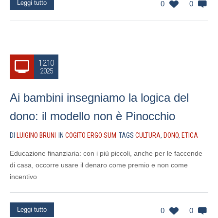
Leggi tutto
0
0
12.10
2025
Ai bambini insegniamo la logica del
dono: il modello non è Pinocchio
DI
LUIGINO BRUNI
IN
COGITO ERGO SUM
TAGS
CULTURA
,
DONO
,
ETICA
Educazione finanziaria: con i più piccoli, anche per le faccende
di casa, occorre usare il denaro come premio e non come
incentivo
Leggi tutto
0
0