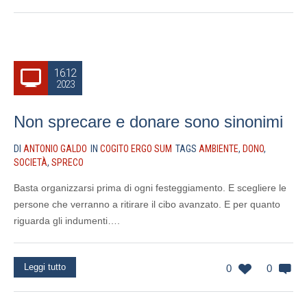
16.12
2023
Non sprecare e donare sono sinonimi
DI
ANTONIO GALDO
IN
COGITO ERGO SUM
TAGS
AMBIENTE
,
DONO
,
SOCIETÀ
,
SPRECO
Basta organizzarsi prima di ogni festeggiamento. E scegliere le
persone che verranno a ritirare il cibo avanzato. E per quanto
riguarda gli indumenti….
Leggi tutto
0
0