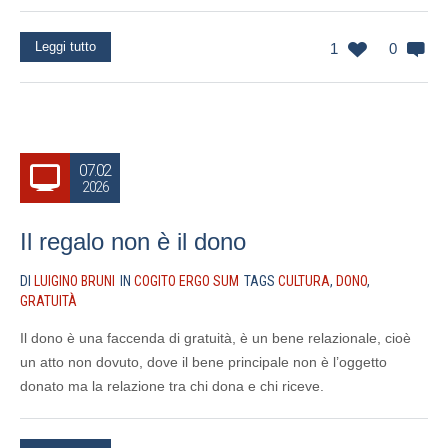
Leggi tutto
1
0
07.02
2026
Il regalo non è il dono
DI
LUIGINO BRUNI
IN
COGITO ERGO SUM
TAGS
CULTURA
,
DONO
,
GRATUITÀ
Il dono è una faccenda di gratuità, è un bene relazionale, cioè
un atto non dovuto, dove il bene principale non è l’oggetto
donato ma la relazione tra chi dona e chi riceve.