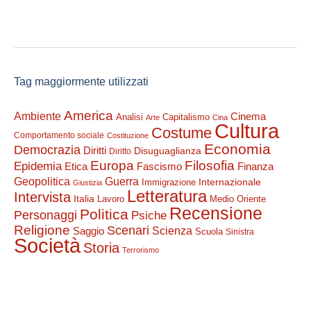
Tag maggiormente utilizzati
America
Ambiente
Cinema
Analisi
Capitalismo
Arte
Cina
Cultura
Costume
Comportamento sociale
Costituzione
Economia
Democrazia
Diritti
Disuguaglianza
Diritto
Filosofia
Europa
Epidemia
Etica
Finanza
Fascismo
Guerra
Geopolitica
Internazionale
Immigrazione
Giustizia
Letteratura
Intervista
Italia
Lavoro
Medio Oriente
Recensione
Politica
Personaggi
Psiche
Religione
Scenari
Saggio
Scienza
Scuola
Sinistra
Società
Storia
Terrorismo