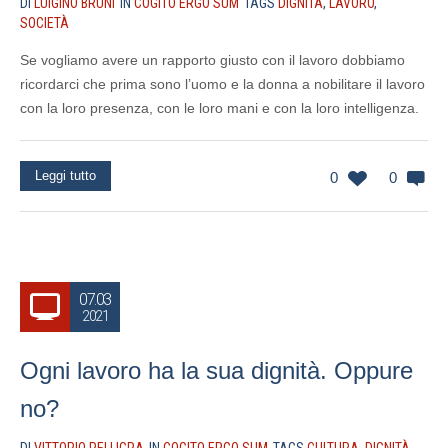
DI
LUIGINO BRUNI
IN
COGITO ERGO SUM
TAGS
DIGNITÀ
,
LAVORO
,
SOCIETÀ
Se vogliamo avere un rapporto giusto con il lavoro dobbiamo
ricordarci che prima sono l’uomo e la donna a nobilitare il lavoro
con la loro presenza, con le loro mani e con la loro intelligenza.
Leggi tutto
0
0
07.03
2021
Ogni lavoro ha la sua dignità. Oppure
no?