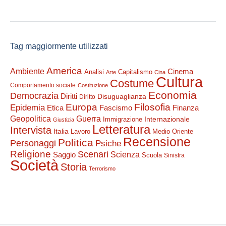
Tag maggiormente utilizzati
America
Ambiente
Cinema
Analisi
Capitalismo
Arte
Cina
Cultura
Costume
Comportamento sociale
Costituzione
Economia
Democrazia
Diritti
Disuguaglianza
Diritto
Filosofia
Europa
Epidemia
Etica
Finanza
Fascismo
Guerra
Geopolitica
Internazionale
Immigrazione
Giustizia
Letteratura
Intervista
Italia
Lavoro
Medio Oriente
Recensione
Politica
Personaggi
Psiche
Religione
Scenari
Saggio
Scienza
Scuola
Sinistra
Società
Storia
Terrorismo