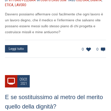
DI
VITTORIO PELLIGRA
IN
COGITO ERGO SUM
TAGS
CULTURA
,
DIGNITÀ
,
ETICA
,
LAVORO
Davvero possiamo affermare così facilmente che ogni lavoro è
un lavoro degno, che il medico e l’infermiere che salvano vite
possano essere messi sullo stesso piano di chi progetta e
costruisce missili e mine antiuomo?
Leggi tutto
0
0
09.01
2021
E se sostituissimo al metro del merito
quello della dignità?