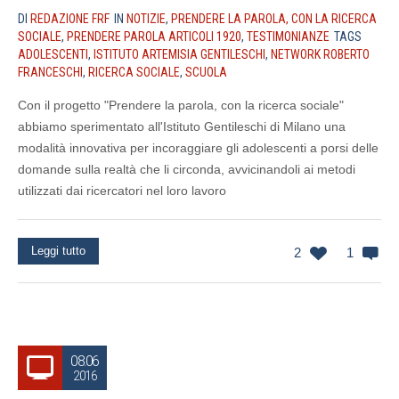
DI
REDAZIONE FRF
IN
NOTIZIE
,
PRENDERE LA PAROLA, CON LA RICERCA
SOCIALE
,
PRENDERE PAROLA ARTICOLI 1920
,
TESTIMONIANZE
TAGS
ADOLESCENTI
,
ISTITUTO ARTEMISIA GENTILESCHI
,
NETWORK ROBERTO
FRANCESCHI
,
RICERCA SOCIALE
,
SCUOLA
Con il progetto "Prendere la parola, con la ricerca sociale"
abbiamo sperimentato all'Istituto Gentileschi di Milano una
modalità innovativa per incoraggiare gli adolescenti a porsi delle
domande sulla realtà che li circonda, avvicinandoli ai metodi
utilizzati dai ricercatori nel loro lavoro
Leggi tutto
2
1
08.06
2016