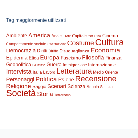
Tag maggiormente utilizzati
America
Ambiente
Cinema
Analisi
Capitalismo
Arte
Cina
Cultura
Costume
Comportamento sociale
Costituzione
Economia
Democrazia
Diritti
Disuguaglianza
Diritto
Filosofia
Europa
Epidemia
Etica
Finanza
Fascismo
Guerra
Geopolitica
Internazionale
Immigrazione
Giustizia
Letteratura
Intervista
Italia
Lavoro
Medio Oriente
Recensione
Politica
Personaggi
Psiche
Religione
Scenari
Saggio
Scienza
Scuola
Sinistra
Società
Storia
Terrorismo