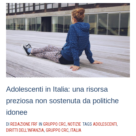
Adolescenti in Italia: una risorsa
preziosa non sostenuta da politiche
idonee
DI
REDAZIONE FRF
IN
GRUPPO CRC
,
NOTIZIE
TAGS
ADOLESCENTI
,
DIRITTI DELL'INFANZIA
,
GRUPPO CRC
,
ITALIA