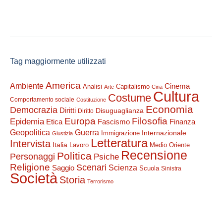
Tag maggiormente utilizzati
America
Ambiente
Cinema
Analisi
Capitalismo
Arte
Cina
Cultura
Costume
Comportamento sociale
Costituzione
Economia
Democrazia
Diritti
Disuguaglianza
Diritto
Filosofia
Europa
Epidemia
Etica
Finanza
Fascismo
Guerra
Geopolitica
Internazionale
Immigrazione
Giustizia
Letteratura
Intervista
Italia
Lavoro
Medio Oriente
Recensione
Politica
Personaggi
Psiche
Religione
Scenari
Saggio
Scienza
Scuola
Sinistra
Società
Storia
Terrorismo