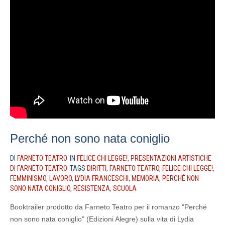
Perché non sono nata coniglio
DI
FARNETO TEATRO
IN
FELICE CHI LEGGE!
,
PRESENTAZIONI ARTISTICHE
DI FARNETO TEATRO
TAGS
DIRITTI
,
FARNETO TEATRO
,
FELICE CHI LEGGE!
,
FEMMINISMO
,
LAVORO
,
LYDIA FRANCESCHI
,
MEMORIA
,
PERCHÉ NON
SONO NATA CONIGLIO
,
RESISTENZA
,
SCUOLA
Booktrailer prodotto da Farneto Teatro per il romanzo "Perché
non sono nata coniglio" (Edizioni Alegre) sulla vita di Lydia