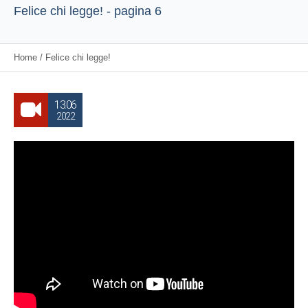
Felice chi legge! - pagina 6
Home
/
Felice chi legge!
13.06
2022