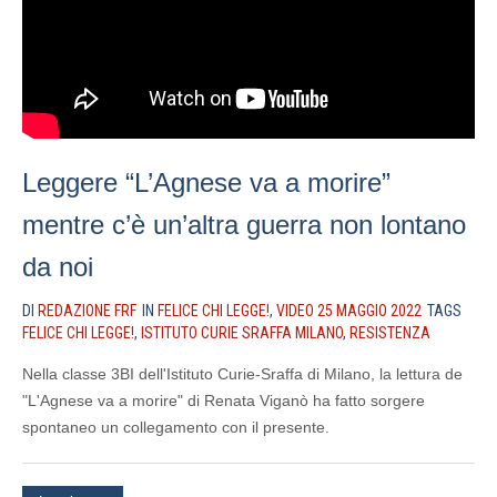
Leggere “L’Agnese va a morire”
mentre c’è un’altra guerra non lontano
da noi
DI
REDAZIONE FRF
IN
FELICE CHI LEGGE!
,
VIDEO 25 MAGGIO 2022
TAGS
FELICE CHI LEGGE!
,
ISTITUTO CURIE SRAFFA MILANO
,
RESISTENZA
Nella classe 3BI dell'Istituto Curie-Sraffa di Milano, la lettura de
"L'Agnese va a morire" di Renata Viganò ha fatto sorgere
spontaneo un collegamento con il presente.