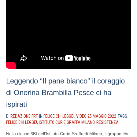
Leggendo “Il pane bianco” il coraggio
di Onorina Brambilla Pesce ci ha
ispirati
DI
REDAZIONE FRF
IN
FELICE CHI LEGGE!
,
VIDEO 25 MAGGIO 2022
TAGS
FELICE CHI LEGGE!
,
ISTITUTO CURIE SRAFFA MILANO
,
RESISTENZA
Nella classe 3BI dell'Istituto Curie-Sraffa di Milano, il gruppo che