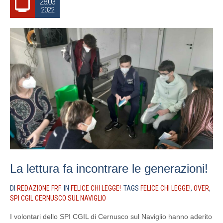
28.03
2022
La lettura fa incontrare le generazioni!
DI
REDAZIONE FRF
IN
FELICE CHI LEGGE!
TAGS
FELICE CHI LEGGE!
,
OVER
,
SPI CGIL CERNUSCO SUL NAVIGLIO
I volontari dello SPI CGIL di Cernusco sul Naviglio hanno aderito