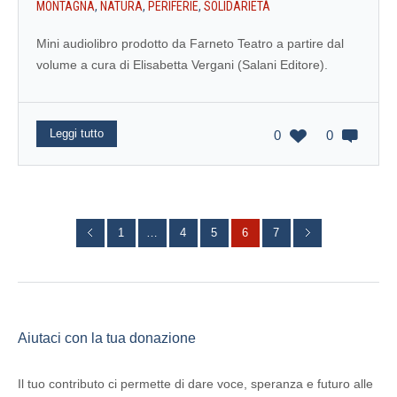
MONTAGNA
,
NATURA
,
PERIFERIE
,
SOLIDARIETÀ
Mini audiolibro prodotto da Farneto Teatro a partire dal
volume a cura di Elisabetta Vergani (Salani Editore).
Leggi tutto
0
0
1
…
4
5
6
7
Aiutaci con la tua donazione
Il tuo contributo ci permette di dare voce, speranza e futuro alle