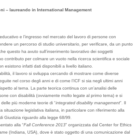
ni – laureando in International Management
o educativo e l’ingresso nel mercato del lavoro di persone con
endere un percorso di studio universitario, per verificare, da un punto
tà che questo ha avuto sull’inserimento lavorativo dei soggetti
rimo contributo per colmare un vuoto nella ricerca scientifica e sociale
 esistono infatti dati disponibili a livello italiano.
bilità, il lavoro si sviluppa cercando di mostrare come diverse
eguite nel corso degli anni e di come l’ICF si sia negli ultimi anni
spetto al tema. La parte teorica continua con un’analisi delle
rsone con disabilità (ovviamente molto legate al primo tema) e si
delle più moderne teorie di “
integrated disability management
”. Il
situazione legislativa italiana, in particolare con riferimento alla
i Giustizia riguardo alla legge 68/99.
entato alla “
Fall Conference 2013
” organizzata dal Center for Ethics
Dame (Indiana, USA), dove è stato oggetto di una comunicazione dal