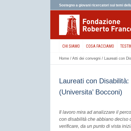
Sostegno a giovani ricercatori sui temi della
CHI SIAMO
COSA FACCIAMO
TESTI
Home
/
Atti dei convegni
/
Laureati con Dis
Laureati con Disabilità
(Universita’ Bocconi)
Il lavoro mira ad analizzare il per
con disabilità che abbiano deciso d
verificare, da un punto di vista iniz