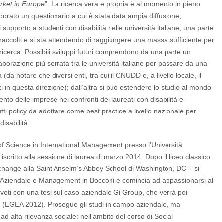
rket in Europe
”. La ricerca vera e propria è al momento in pieno
aborato un questionario a cui è stata data ampia diffusione,
 supporto a studenti con disabilità nelle università italiane; una parte
i raccolti e si sta attendendo di raggiungere una massa sufficiente per
la ricerca. Possibili sviluppi futuri comprendono da una parte un
borazione più serrata tra le università italiane per passare da una
 (da notare che diversi enti, tra cui il CNUDD e, a livello locale, il
 in questa direzione); dall’altra si può estendere lo studio al mondo
nto delle imprese nei confronti dei laureati con disabilità e
utti policy da adottare come best practice a livello nazionale per
isabilità.
f Science in International Management presso l’Università
scritto alla sessione di laurea di marzo 2014. Dopo il liceo classico
xchange alla Saint Anselm’s Abbey School di Washington, DC – si
a Aziendale e Management in Bocconi e comincia ad appassionarsi al
voti con una tesi sul caso aziendale Gi Group, che verrà poi
e
(EGEA 2012). Prosegue gli studi in campo aziendale, ma
d alta rilevanza sociale: nell’ambito del corso di Social