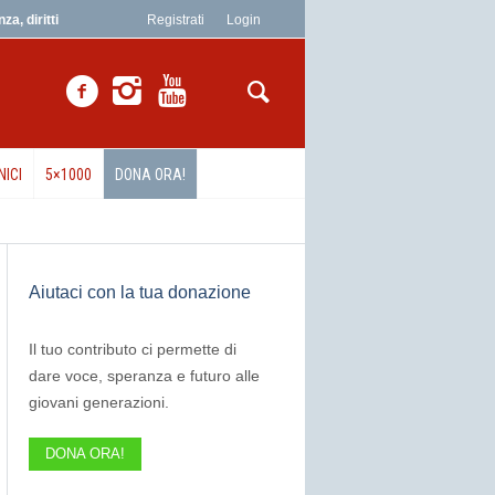
a, diritti
Registrati
Login
NICI
5×1000
DONA ORA!
Aiutaci con la tua donazione
Il tuo contributo ci permette di
dare voce, speranza e futuro alle
giovani generazioni.
DONA ORA!