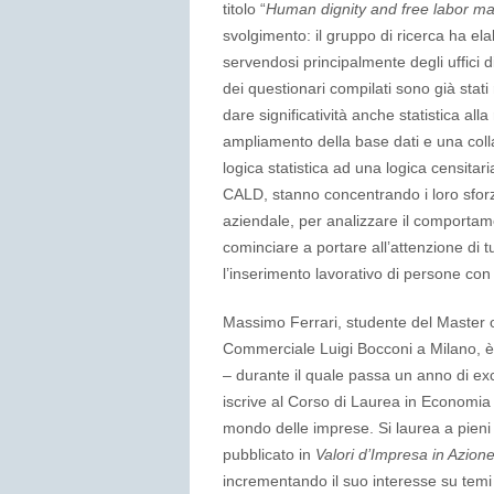
titolo “
Human dignity and free labor ma
svolgimento: il gruppo di ricerca ha el
servendosi principalmente degli uffici di
dei questionari compilati sono già stat
dare significatività anche statistica al
ampliamento della base dati e una colla
logica statistica ad una logica censitaria
CALD, stanno concentrando i loro sforzi
aziendale, per analizzare il comportame
cominciare a portare all’attenzione di t
l’inserimento lavorativo di persone con d
Massimo Ferrari, studente del Master o
Commerciale Luigi Bocconi a Milano, è i
– durante il quale passa un anno di e
iscrive al Corso di Laurea in Economi
mondo delle imprese. Si laurea a pieni 
pubblicato in
Valori d’Impresa in Azion
incrementando il suo interesse su temi a