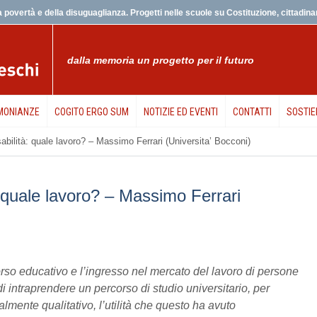
 povertà e della disuguaglianza. Progetti nelle scuole su Costituzione, cittadinanz
dalla memoria un progetto per il futuro
MONIANZE
COGITO ERGO SUM
NOTIZIE ED EVENTI
CONTATTI
SOSTIE
abilità: quale lavoro? – Massimo Ferrari (Universita’ Bocconi)
: quale lavoro? – Massimo Ferrari
corso educativo e l’ingresso nel mercato del lavoro di persone
i intraprendere un percorso di studio universitario, per
ialmente qualitativo, l’utilità che questo ha avuto