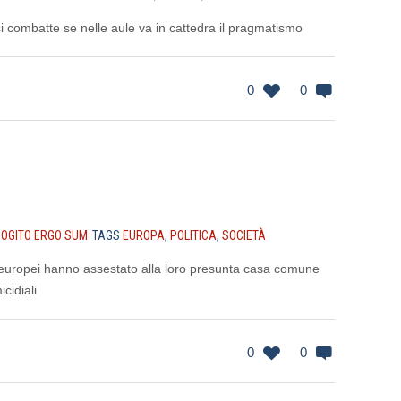
i combatte se nelle aule va in cattedra il pragmatismo
0
0
OGITO ERGO SUM
TAGS
EUROPA
,
POLITICA
,
SOCIETÀ
li europei hanno assestato alla loro presunta casa comune
cidiali
0
0