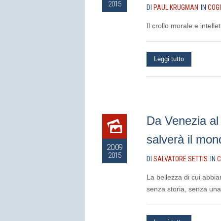
2015
DI
PAUL KRUGMAN
IN
COG
Il crollo morale e intell
Leggi tutto
Da Venezia al 
salverà il mon
20.09
2015
DI
SALVATORE SETTIS
IN
C
La bellezza di cui abbi
senza storia, senza una 