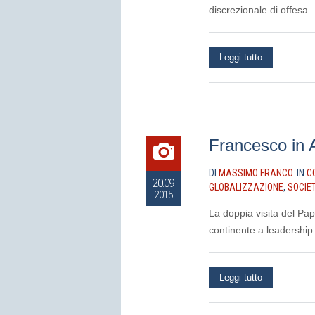
discrezionale di offesa
Leggi tutto
Francesco in 
DI
MASSIMO FRANCO
IN
C
20.09
GLOBALIZZAZIONE
,
SOCIE
2015
La doppia visita del Pa
continente a leadership 
Leggi tutto