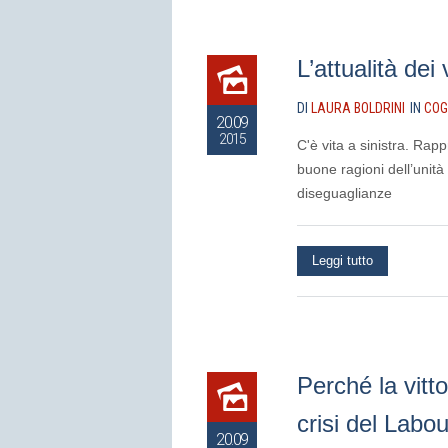
L’attualità dei 
DI
LAURA BOLDRINI
IN
COG
20.09
2015
C'è vita a sinistra. Rapp
buone ragioni dell’unità 
diseguaglianze
Leggi tutto
Perché la vitt
crisi del Labou
20.09