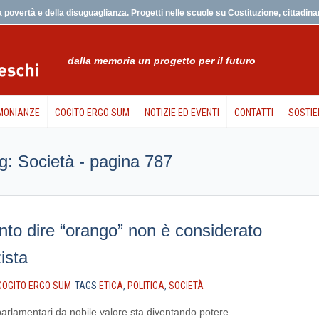
 povertà e della disuguaglianza. Progetti nelle scuole su Costituzione, cittadinanz
dalla memoria un progetto per il futuro
MONIANZE
COGITO ERGO SUM
NOTIZIE ED EVENTI
CONTATTI
SOSTIE
tag: Società - pagina 787
nto dire “orango” non è considerato
ista
COGITO ERGO SUM
TAGS
ETICA
,
POLITICA
,
SOCIETÀ
 parlamentari da nobile valore sta diventando potere