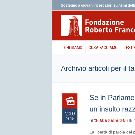
Sostegno a giovani ricercatori sui temi della
CHI SIAMO
COSA FACCIAMO
TESTI
Archivio articoli per il 
Se in Parlame
un insulto razz
20.09
2015
DI
CHIARA SARACENO
IN
La libertà di parola dei