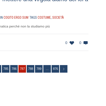
IN
COGITO ERGO SUM
TAGS
COSTUME
,
SOCIETÀ
matica perché non la studiamo più
0
0
785
786
787
788
789
…
876