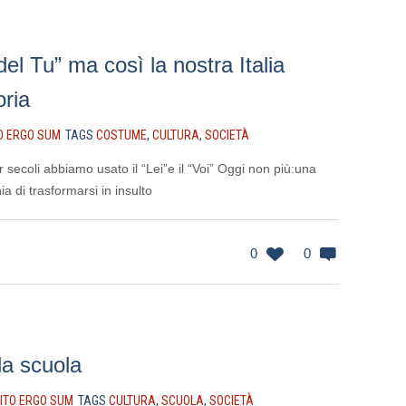
del Tu” ma così la nostra Italia
ria
O ERGO SUM
TAGS
COSTUME
,
CULTURA
,
SOCIETÀ
secoli abbiamo usato il “Lei”e il “Voi” Oggi non più:una
hia di trasformarsi in insulto
0
0
la scuola
ITO ERGO SUM
TAGS
CULTURA
,
SCUOLA
,
SOCIETÀ