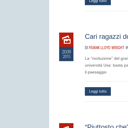
Leggi tutto
Cari ragazzi d
DI
FRANK LLOYD WRIGHT
I
20.09
2015
La “rivoluzione” del gra
università Usa: basta par
il paesaggio
Leggi tutto
“Piuttosto che