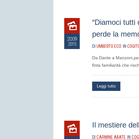
“Diamoci tutti 
perde la memo
20.09
2015
DI
UMBERTO ECO
IN
COGIT
Da Dante a Manzoni,per 
finta familiarità che risc
Leggi tutto
Il mestiere del
DI
CARMINE ABATE
IN
COG