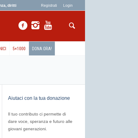
a, diritti
Registrati
Login
NICI
5×1000
DONA ORA!
Aiutaci con la tua donazione
Il tuo contributo ci permette di
dare voce, speranza e futuro alle
giovani generazioni.