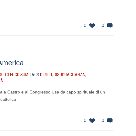
0
0
America
OGITO ERGO SUM
TAGS
DIRITTI
,
DISUGUAGLIANZA
,
TÀ
pa a Castro e al Congresso Usa da capo spirituale di un
cattolica
0
0