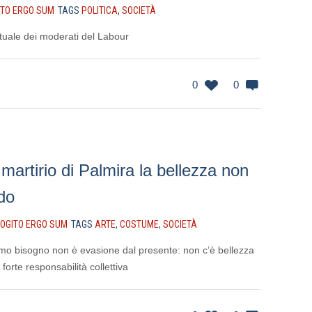
ITO ERGO SUM
TAGS
POLITICA
,
SOCIETÀ
ettuale dei moderati del Labour
0
0
martirio di Palmira la bellezza non
do
OGITO ERGO SUM
TAGS
ARTE
,
COSTUME
,
SOCIETÀ
amo bisogno non è evasione dal presente: non c’è bellezza
forte responsabilità collettiva