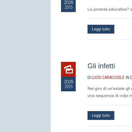
20.09
2015
La povertà educativa? s
Leggi tutto
Gli infetti
DI
LUCIO CARACCIOLO
IN
C
20.09
2015
Nel giro di un’estate g
una sequenza di colpi mi
Leggi tutto