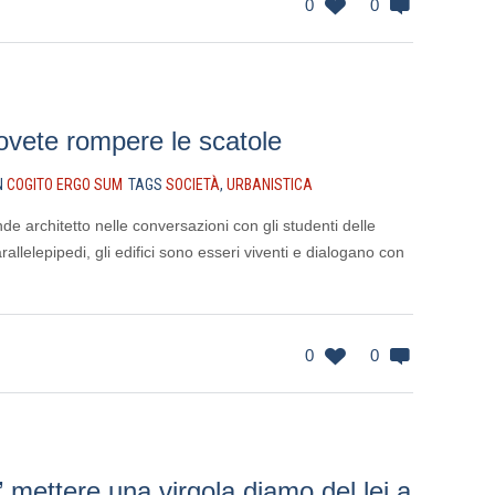
0
0
ovete rompere le scatole
N
COGITO ERGO SUM
TAGS
SOCIETÀ
,
URBANISTICA
nde architetto nelle conversazioni con gli studenti delle
allelepipedi, gli edifici sono esseri viventi e dialogano con
0
0
” mettere una virgola diamo del lei a