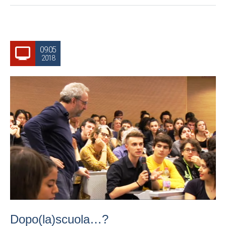
09.05
2018
Dopo(la)scuola…?