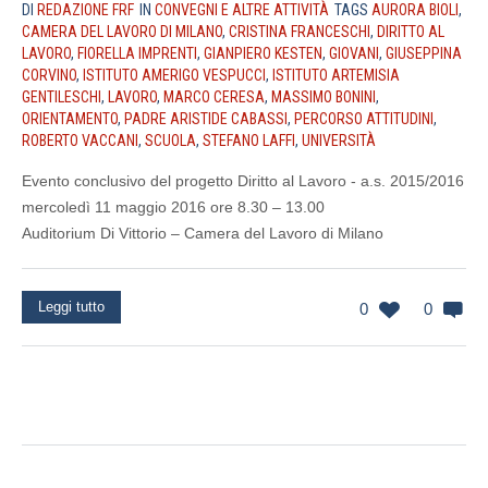
DI
REDAZIONE FRF
IN
CONVEGNI E ALTRE ATTIVITÀ
TAGS
AURORA BIOLI
,
CAMERA DEL LAVORO DI MILANO
,
CRISTINA FRANCESCHI
,
DIRITTO AL
LAVORO
,
FIORELLA IMPRENTI
,
GIANPIERO KESTEN
,
GIOVANI
,
GIUSEPPINA
CORVINO
,
ISTITUTO AMERIGO VESPUCCI
,
ISTITUTO ARTEMISIA
GENTILESCHI
,
LAVORO
,
MARCO CERESA
,
MASSIMO BONINI
,
ORIENTAMENTO
,
PADRE ARISTIDE CABASSI
,
PERCORSO ATTITUDINI
,
ROBERTO VACCANI
,
SCUOLA
,
STEFANO LAFFI
,
UNIVERSITÀ
Evento conclusivo del progetto Diritto al Lavoro - a.s. 2015/2016
mercoledì 11 maggio 2016 ore 8.30 – 13.00
Auditorium Di Vittorio – Camera del Lavoro di Milano
Leggi tutto
0
0