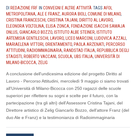
DI
REDAZIONE FRF
IN
CONVEGNI E ALTRE ATTIVITÀ
TAGS
AFOL
METROPOLITANA
,
ALE E FRANZ
,
AURORA BIOLI
,
COMUNE DI MILANO
,
CRISTINA FRANCESCHI
,
CRISTINA TAJANI
,
DIRITTO AL LAVORO
,
ELEONORA VOLTOLINA
,
ELISA ZONCA
,
FONDAZIONE ISACCHI SAMAJA
ONLUS
,
GIANCARLO BOZZO
,
ISTITUTO ALBE STEINER
,
ISTITUTO
ARTEMISIA GENTILESCHI
,
LAVORO
,
LICEO MARCONI
,
LUDOVICA AZZALI
,
MARIAELENA VITTORI
,
ORIENTAMENTO
,
PAOLA ARZENATI
,
PERCORSO
ATTITUDINI
,
RADIOIMMAGINARIA
,
RANDSTAD ITALIA
,
REPUBBLICA DEGLI
STAGISTI
,
ROBERTO VACCANI
,
SCUOLA
,
UBS ITALIA
,
UNIVERSITÀ DI
MILANO-BICOCCA
,
ZELIG
A conclusione dell'undicesima edizione del progetto Diritto al
Lavoro - Percorso Attitudini, mercoledì 9 maggio ci siamo trovati
all'Università di Milano-Bicocca con 250 ragazzi delle scuole
superiori per riflettere su sogni e scelte per il futuro, con la
partecipazione (tra gli altri) dell'Assessore Cristina Tajani, del
Direttore artistico di Zelig Giancarlo Bozzo, dell'attore Franz (del
duo Ale e Franz) e la testimonianza di Radioimmaginaria