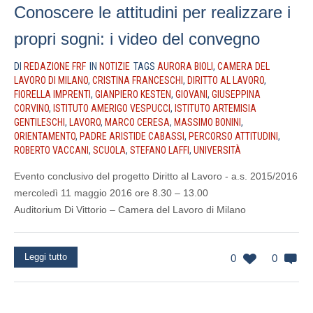
Conoscere le attitudini per realizzare i
propri sogni: i video del convegno
DI
REDAZIONE FRF
IN
NOTIZIE
TAGS
AURORA BIOLI
,
CAMERA DEL
LAVORO DI MILANO
,
CRISTINA FRANCESCHI
,
DIRITTO AL LAVORO
,
FIORELLA IMPRENTI
,
GIANPIERO KESTEN
,
GIOVANI
,
GIUSEPPINA
CORVINO
,
ISTITUTO AMERIGO VESPUCCI
,
ISTITUTO ARTEMISIA
GENTILESCHI
,
LAVORO
,
MARCO CERESA
,
MASSIMO BONINI
,
ORIENTAMENTO
,
PADRE ARISTIDE CABASSI
,
PERCORSO ATTITUDINI
,
ROBERTO VACCANI
,
SCUOLA
,
STEFANO LAFFI
,
UNIVERSITÀ
Evento conclusivo del progetto Diritto al Lavoro - a.s. 2015/2016
mercoledì 11 maggio 2016 ore 8.30 – 13.00
Auditorium Di Vittorio – Camera del Lavoro di Milano
Leggi tutto
0
0