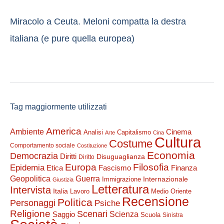
Miracolo a Ceuta. Meloni compatta la destra
italiana (e pure quella europea)
Tag maggiormente utilizzati
America
Ambiente
Cinema
Analisi
Capitalismo
Arte
Cina
Cultura
Costume
Comportamento sociale
Costituzione
Economia
Democrazia
Diritti
Disuguaglianza
Diritto
Filosofia
Europa
Epidemia
Etica
Finanza
Fascismo
Guerra
Geopolitica
Internazionale
Immigrazione
Giustizia
Letteratura
Intervista
Italia
Lavoro
Medio Oriente
Recensione
Politica
Personaggi
Psiche
Religione
Scenari
Saggio
Scienza
Scuola
Sinistra