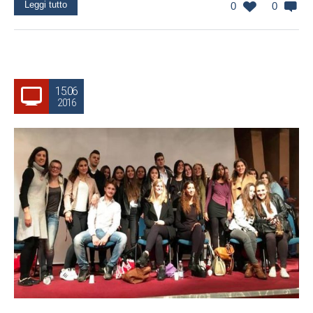
Leggi tutto
0
0
15.06
2016