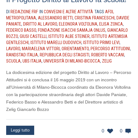
DI
REDAZIONE FRF
IN
CONVEGNI E ALTRE ATTIVITÀ
TAGS
AFOL
METROPOLITANA
,
ALESSANDRO BETTI
,
CRISTINA FRANCESCHI
,
DAVIDE
PANIATE
,
DIRITTO AL LAVORO
,
ELEONORA VOLTOLINA
,
ELISA ZONCA
,
FEDERICO BASSO
,
FONDAZIONE ISACCHI SAMAJA ONLUS
,
GIANCARLO
BOZZO
,
GIUSI CASTELLI
,
ISTITUTO ALBE STEINER
,
ISTITUTO ARTEMISIA
GENTILESCHI
,
ISTITUTO MARELLI DUDOVICH
,
ISTITUTO PRIMO LEVI
,
LAVORO
,
MARIAELENA VITTORI
,
ORIENTAMENTO
,
PERCORSO ATTITUDINI
,
RANDSTAD ITALIA
,
REPUBBLICA DEGLI STAGISTI
,
ROBERTO VACCANI
,
SCUOLA
,
UBS ITALIA
,
UNIVERSITÀ DI MILANO-BICOCCA
,
ZELIG
La dodicesima edizione del progetto Diritto al Lavoro – Percorso
Attitudini si è conclusa il 16 maggio 2019 con un incontro
all'Università di Milano-Bicocca coordinato da Eleonora Voltolina
con la partecipazione straordinaria degli attori Davide Paniate,
Federico Basso e Alessandro Betti e del Direttore artistico di
Zelig Giancarlo Bozzo
Leggi tutto
0
0