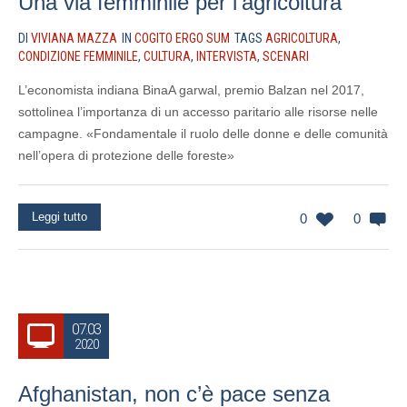
Una via femminile per l’agricoltura
DI
VIVIANA MAZZA
IN
COGITO ERGO SUM
TAGS
AGRICOLTURA
,
CONDIZIONE FEMMINILE
,
CULTURA
,
INTERVISTA
,
SCENARI
L’economista indiana BinaA garwal, premio Balzan nel 2017,
sottolinea l’importanza di un accesso paritario alle risorse nelle
campagne. «Fondamentale il ruolo delle donne e delle comunità
nell’opera di protezione delle foreste»
Leggi tutto
0
0
07.03
2020
Afghanistan, non c’è pace senza