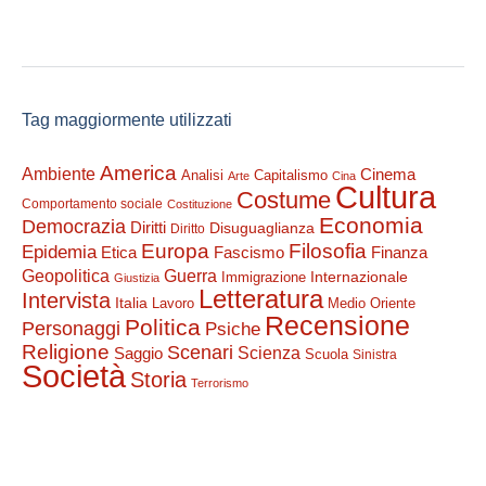
Tag maggiormente utilizzati
America
Ambiente
Cinema
Analisi
Capitalismo
Arte
Cina
Cultura
Costume
Comportamento sociale
Costituzione
Economia
Democrazia
Diritti
Disuguaglianza
Diritto
Filosofia
Europa
Epidemia
Etica
Finanza
Fascismo
Guerra
Geopolitica
Internazionale
Immigrazione
Giustizia
Letteratura
Intervista
Italia
Lavoro
Medio Oriente
Recensione
Politica
Personaggi
Psiche
Religione
Scenari
Saggio
Scienza
Scuola
Sinistra
Società
Storia
Terrorismo