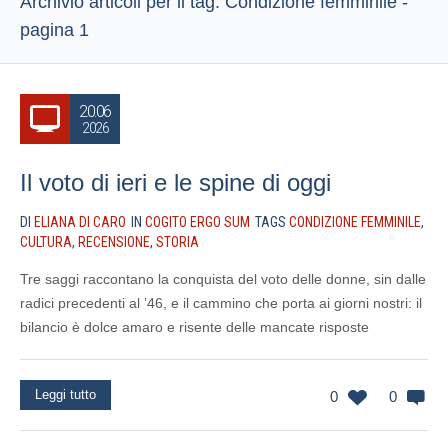
Archivio articoli per il tag: Condizione femminile -
pagina 1
20.06
2026
Il voto di ieri e le spine di oggi
DI
ELIANA DI CARO
IN
COGITO ERGO SUM
TAGS
CONDIZIONE FEMMINILE
,
CULTURA
,
RECENSIONE
,
STORIA
Tre saggi raccontano la conquista del voto delle donne, sin dalle
radici precedenti al ’46, e il cammino che porta ai giorni nostri: il
bilancio è dolce amaro e risente delle mancate risposte
Leggi tutto
0
0