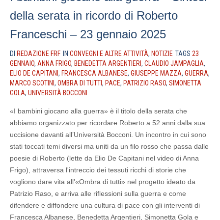
della serata in ricordo di Roberto
Franceschi – 23 gennaio 2025
DI
REDAZIONE FRF
IN
CONVEGNI E ALTRE ATTIVITÀ
,
NOTIZIE
TAGS
23
GENNAIO
,
ANNA FRIGO
,
BENEDETTA ARGENTIERI
,
CLAUDIO JAMPAGLIA
,
ELIO DE CAPITANI
,
FRANCESCA ALBANESE
,
GIUSEPPE MAZZA
,
GUERRA
,
MARCO SCOTINI
,
OMBRA DI TUTTI
,
PACE
,
PATRIZIO RASO
,
SIMONETTA
GOLA
,
UNIVERSITÀ BOCCONI
‭«I bambini giocano alla guerra» è il titolo della serata che
abbiamo organizzato per ricordare Roberto a 52 anni dalla sua
uccisione davanti all’Università Bocconi. Un incontro in cui sono
stati toccati temi diversi ma uniti da un filo rosso che passa dalle
poesie di Roberto (lette da Elio De Capitani nel video di Anna
Frigo), attraversa l'intreccio dei tessuti ricchi di storie che
vogliono dare vita all'‭«Ombra di tutti» nel progetto ideato da
Patrizio Raso, e arriva alle riflessioni sulla guerra e come
difendere e diffondere una cultura di pace con gli interventi di
Francesca Albanese, Benedetta Argentieri, Simonetta Gola e