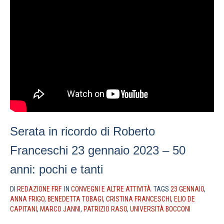
Serata in ricordo di Roberto
Franceschi 23 gennaio 2023 – 50
anni: pochi e tanti
DI
REDAZIONE FRF
IN
CONVEGNI E ALTRE ATTIVITÀ
TAGS
23 GENNAIO
,
ANNA FRIGO
,
BENEDETTA TOBAGI
,
CRISTINA FRANCESCHI
,
ELIO DE
CAPITANI
,
MARCO JANNI
,
PATRIZIO RASO
,
UNIVERSITÀ BOCCONI