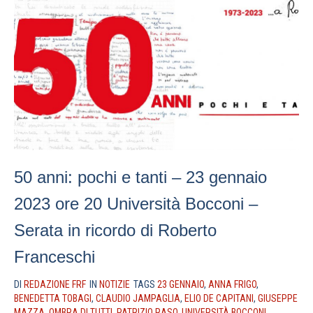
50 anni: pochi e tanti – 23 gennaio
2023 ore 20 Università Bocconi –
Serata in ricordo di Roberto
Franceschi
DI
REDAZIONE FRF
IN
NOTIZIE
TAGS
23 GENNAIO
,
ANNA FRIGO
,
BENEDETTA TOBAGI
,
CLAUDIO JAMPAGLIA
,
ELIO DE CAPITANI
,
GIUSEPPE
MAZZA
,
OMBRA DI TUTTI
,
PATRIZIO RASO
,
UNIVERSITÀ BOCCONI