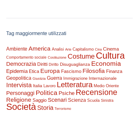
Tag maggiormente utilizzati
America
Ambiente
Cinema
Analisi
Capitalismo
Arte
Cina
Cultura
Costume
Comportamento sociale
Costituzione
Economia
Democrazia
Diritti
Disuguaglianza
Diritto
Filosofia
Europa
Epidemia
Etica
Finanza
Fascismo
Guerra
Geopolitica
Internazionale
Immigrazione
Giustizia
Letteratura
Intervista
Italia
Lavoro
Medio Oriente
Recensione
Politica
Personaggi
Psiche
Religione
Scenari
Saggio
Scienza
Scuola
Sinistra
Società
Storia
Terrorismo