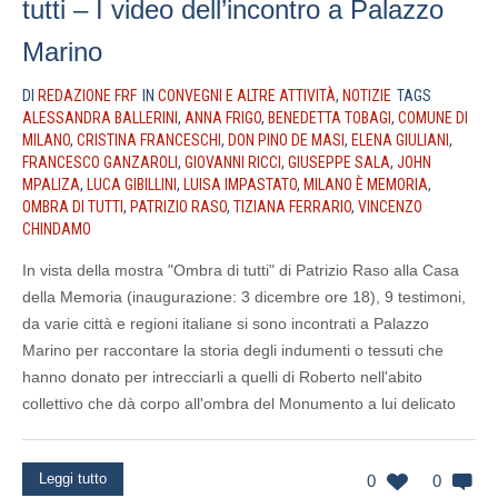
tutti – I video dell’incontro a Palazzo
Marino
DI
REDAZIONE FRF
IN
CONVEGNI E ALTRE ATTIVITÀ
,
NOTIZIE
TAGS
ALESSANDRA BALLERINI
,
ANNA FRIGO
,
BENEDETTA TOBAGI
,
COMUNE DI
MILANO
,
CRISTINA FRANCESCHI
,
DON PINO DE MASI
,
ELENA GIULIANI
,
FRANCESCO GANZAROLI
,
GIOVANNI RICCI
,
GIUSEPPE SALA
,
JOHN
MPALIZA
,
LUCA GIBILLINI
,
LUISA IMPASTATO
,
MILANO È MEMORIA
,
OMBRA DI TUTTI
,
PATRIZIO RASO
,
TIZIANA FERRARIO
,
VINCENZO
CHINDAMO
In vista della mostra "Ombra di tutti" di Patrizio Raso alla Casa
della Memoria (inaugurazione: 3 dicembre ore 18), 9 testimoni,
da varie città e regioni italiane si sono incontrati a Palazzo
Marino per raccontare la storia degli indumenti o tessuti che
hanno donato per intrecciarli a quelli di Roberto nell'abito
collettivo che dà corpo all'ombra del Monumento a lui delicato
Leggi tutto
0
0