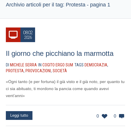
Archivio articoli per il tag: Protesta - pagina 1
08.02
2026
Il giorno che picchiano la marmotta
DI
MICHELE SERRA
IN
COGITO ERGO SUM
TAGS
DEMOCRAZIA
,
PROTESTA
,
PROVOCAZIONI
,
SOCIETÀ
«Ogni tanto (e per fortuna) il già visto e il già noto, per quanto tu
ci sia abituato, ti mordono la pancia come quando avevi
vent’anni»
Leggi tutto
0
0