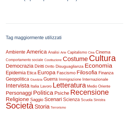
Tag maggiormente utilizzati
America
Ambiente
Cinema
Analisi
Capitalismo
Arte
Cina
Cultura
Costume
Comportamento sociale
Costituzione
Economia
Democrazia
Diritti
Disuguaglianza
Diritto
Filosofia
Europa
Epidemia
Etica
Finanza
Fascismo
Guerra
Geopolitica
Internazionale
Immigrazione
Giustizia
Letteratura
Intervista
Italia
Lavoro
Medio Oriente
Recensione
Politica
Personaggi
Psiche
Religione
Scenari
Saggio
Scienza
Scuola
Sinistra
Società
Storia
Terrorismo