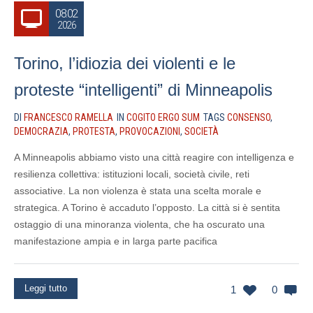
08.02
2026
Torino, l’idiozia dei violenti e le
proteste “intelligenti” di Minneapolis
DI
FRANCESCO RAMELLA
IN
COGITO ERGO SUM
TAGS
CONSENSO
,
DEMOCRAZIA
,
PROTESTA
,
PROVOCAZIONI
,
SOCIETÀ
A Minneapolis abbiamo visto una città reagire con intelligenza e
resilienza collettiva: istituzioni locali, società civile, reti
associative. La non violenza è stata una scelta morale e
strategica. A Torino è accaduto l’opposto. La città si è sentita
ostaggio di una minoranza violenta, che ha oscurato una
manifestazione ampia e in larga parte pacifica
Leggi tutto
1
0