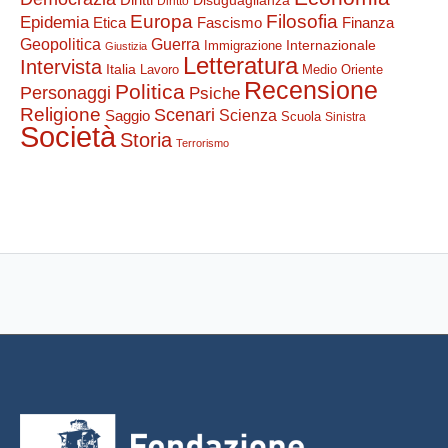
Disuguaglianza
Diritto
Filosofia
Europa
Epidemia
Etica
Finanza
Fascismo
Guerra
Geopolitica
Internazionale
Immigrazione
Giustizia
Letteratura
Intervista
Italia
Lavoro
Medio Oriente
Recensione
Politica
Personaggi
Psiche
Religione
Scenari
Saggio
Scienza
Scuola
Sinistra
Società
Storia
Terrorismo