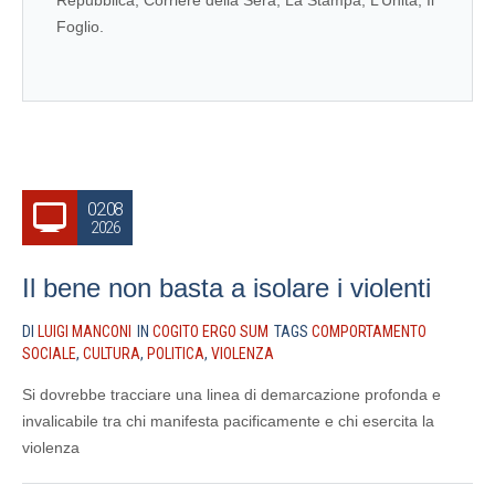
Repubblica, Corriere della Sera, La Stampa, L’Unità, Il
Foglio.
02.08
2026
Il bene non basta a isolare i violenti
DI
LUIGI MANCONI
IN
COGITO ERGO SUM
TAGS
COMPORTAMENTO
SOCIALE
,
CULTURA
,
POLITICA
,
VIOLENZA
Si dovrebbe tracciare una linea di demarcazione profonda e
invalicabile tra chi manifesta pacificamente e chi esercita la
violenza