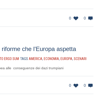
0
0
e riforme che l’Europa aspetta
TO ERGO SUM
TAGS
AMERICA
,
ECONOMIA
,
EUROPA
,
SCENARI
pea alle conseguenze dei dazi trumpiani
0
0