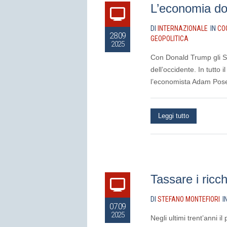
L’economia do
DI
INTERNAZIONALE
IN
CO
28.09
GEOPOLITICA
2025
Con Donald Trump gli St
dell’occidente. In tutt
l’economista Adam Posen
Leggi tutto
Tassare i ricc
DI
STEFANO MONTEFIORI
I
07.09
2025
Negli ultimi trent’anni 