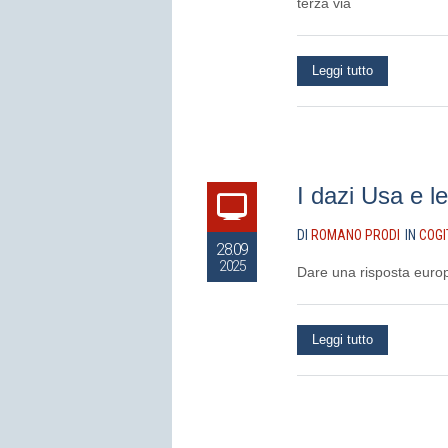
terza via
Leggi tutto
I dazi Usa e l
DI
ROMANO PRODI
IN
COGI
28.09
2025
Dare una risposta euro
Leggi tutto