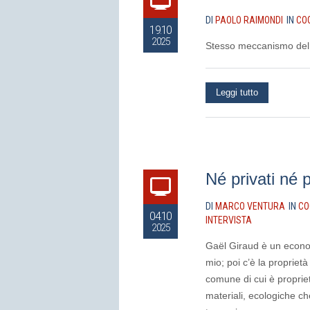
DI
PAOLO RAIMONDI
IN
CO
19.10
2025
Stesso meccanismo del
Leggi tutto
Né privati né 
DI
MARCO VENTURA
IN
CO
04.10
INTERVISTA
2025
Gaël Giraud è un economi
mio; poi c’è la proprietà
comune di cui è propriet
materiali, ecologiche ch