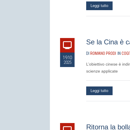
Leggi tutto
Se la Cina è ca
DI
ROMANO PRODI
IN
COGI
19.10
2025
L’obiettivo cinese è in
scienze applicate
Leggi tutto
Ritorna la bol