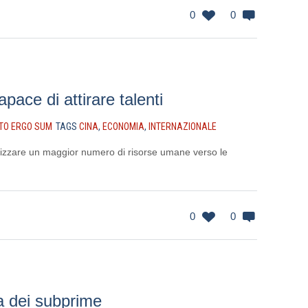
0
0
pace di attirare talenti
TO ERGO SUM
TAGS
CINA
,
ECONOMIA
,
INTERNAZIONALE
dirizzare un maggior numero di risorse umane verso le
0
0
la dei subprime