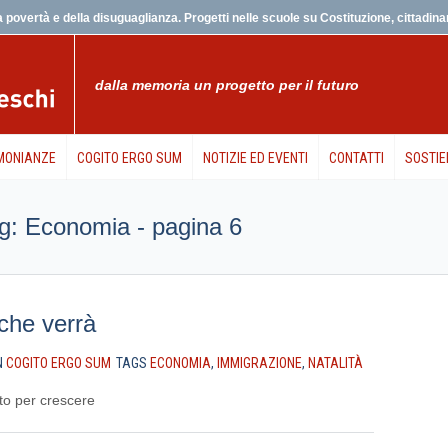
 povertà e della disuguaglianza. Progetti nelle scuole su Costituzione, cittadinanz
dalla memoria un progetto per il futuro
MONIANZE
COGITO ERGO SUM
NOTIZIE ED EVENTI
CONTATTI
SOSTIE
 tag: Economia - pagina 6
a che verrà
N
COGITO ERGO SUM
TAGS
ECONOMIA
,
IMMIGRAZIONE
,
NATALITÀ
tto per crescere