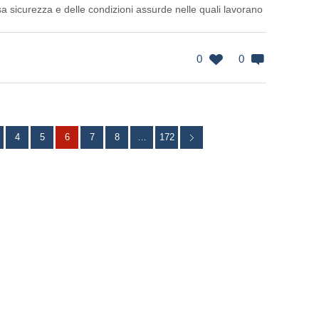
sa sicurezza e delle condizioni assurde nelle quali lavorano
0
0
4
5
6
7
8
…
172