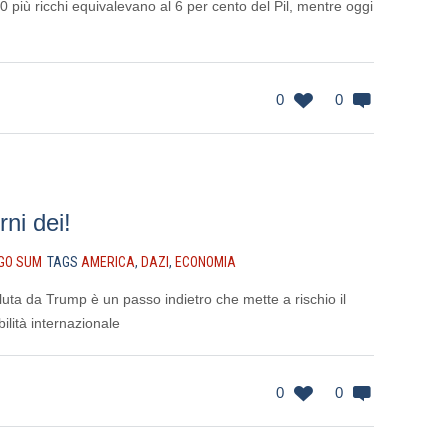
00 più ricchi equivalevano al 6 per cento del Pil, mentre oggi
0
0
rni dei!
GO SUM
TAGS
AMERICA
,
DAZI
,
ECONOMIA
luta da Trump è un passo indietro che mette a rischio il
bilità internazionale
0
0