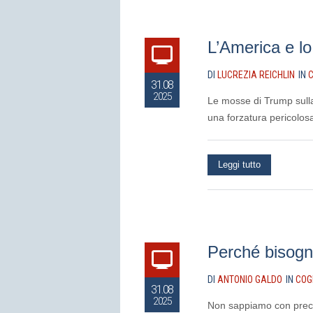
L’America e lo 
DI
LUCREZIA REICHLIN
IN
C
31.08
2025
Le mosse di Trump sulla 
una forzatura pericolos
Leggi tutto
Perché bisogna
DI
ANTONIO GALDO
IN
COG
31.08
2025
Non sappiamo con preci