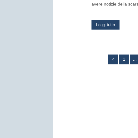
avere notizie della scar
Leggi tutto
1
…