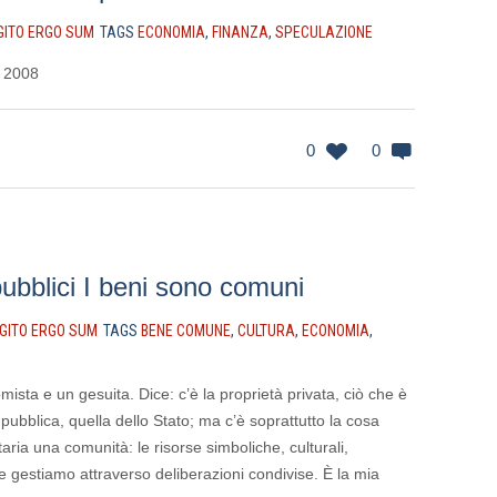
GITO ERGO SUM
TAGS
ECONOMIA
,
FINANZA
,
SPECULAZIONE
 2008
0
0
pubblici I beni sono comuni
GITO ERGO SUM
TAGS
BENE COMUNE
,
CULTURA
,
ECONOMIA
,
sta e un gesuita. Dice: c’è la proprietà privata, ciò che è
 pubblica, quella dello Stato; ma c’è soprattutto la cosa
aria una comunità: le risorse simboliche, culturali,
e gestiamo attraverso deliberazioni condivise. È la mia