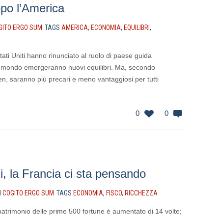
po l’America
GITO ERGO SUM
TAGS
AMERICA
,
ECONOMIA
,
EQUILIBRI
,
ati Uniti hanno rinunciato al ruolo di paese guida
o il mondo emergeranno nuovi equilibri. Ma, secondo
, saranno più precari e meno vantaggiosi per tutti
0
0
hi, la Francia ci sta pensando
N
COGITO ERGO SUM
TAGS
ECONOMIA
,
FISCO
,
RICCHEZZA
il patrimonio delle prime 500 fortune è aumentato di 14 volte;