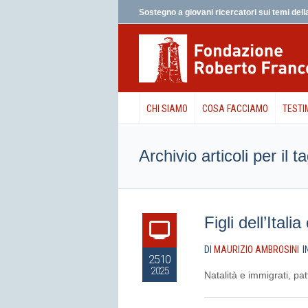
Sostegno a giovani ricercatori sui temi della
CHI SIAMO
COSA FACCIAMO
TESTI
Archivio articoli per il
Figli dell’Itali
DI
MAURIZIO AMBROSINI
I
25.10
2025
Natalità e immigrati, pa