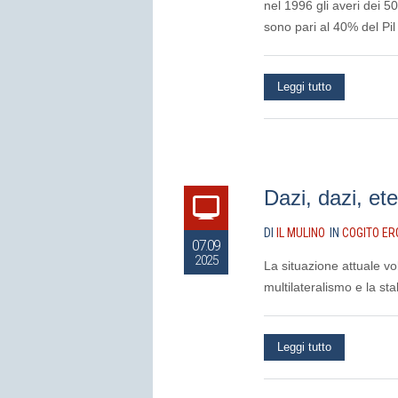
nel 1996 gli averi dei 5
sono pari al 40% del Pil
Leggi tutto
Dazi, dazi, ete
DI
IL MULINO
IN
COGITO ER
07.09
2025
La situazione attuale vo
multilateralismo e la sta
Leggi tutto