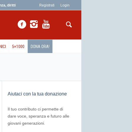
a, diritti
Registrati
Login
NICI
5×1000
DONA ORA!
Aiutaci con la tua donazione
Il tuo contributo ci permette di
dare voce, speranza e futuro alle
giovani generazioni.