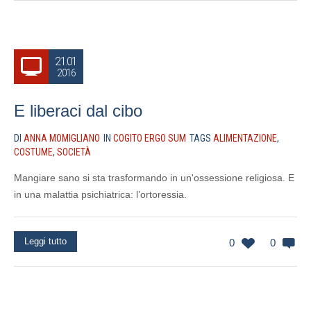
21.01
2016
E liberaci dal cibo
DI
ANNA MOMIGLIANO
IN
COGITO ERGO SUM
TAGS
ALIMENTAZIONE
,
COSTUME
,
SOCIETÀ
Mangiare sano si sta trasformando in un'ossessione religiosa. E
in una malattia psichiatrica: l’ortoressia.
Leggi tutto
0
0