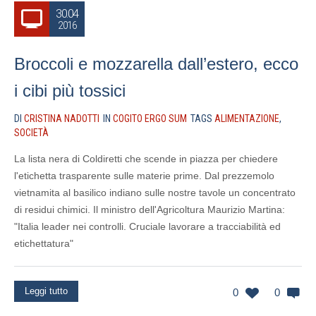
30.04
2016
Broccoli e mozzarella dall’estero, ecco
i cibi più tossici
DI
CRISTINA NADOTTI
IN
COGITO ERGO SUM
TAGS
ALIMENTAZIONE
,
SOCIETÀ
La lista nera di Coldiretti che scende in piazza per chiedere
l'etichetta trasparente sulle materie prime. Dal prezzemolo
vietnamita al basilico indiano sulle nostre tavole un concentrato
di residui chimici. Il ministro dell'Agricoltura Maurizio Martina:
"Italia leader nei controlli. Cruciale lavorare a tracciabilità ed
etichettatura"
Leggi tutto
0
0