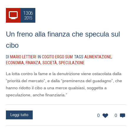
13.06
2015
Un freno alla finanza che specula sul
cibo
DI
MARIO LETTIERI
IN
COGITO ERGO SUM
TAGS
ALIMENTAZIONE
,
ECONOMIA
,
FINANZA
,
SOCIETÀ
,
SPECULAZIONE
La lotta contro la fame e la denutrizione viene ostacolata dalla
“priorità del mercato”, e dalla “preminenza del guadagno”, che
hanno ridotto il cibo a una merce qualsiasi, soggetta a
speculazione, anche finanziaria.”
Leggi tutto
0
0