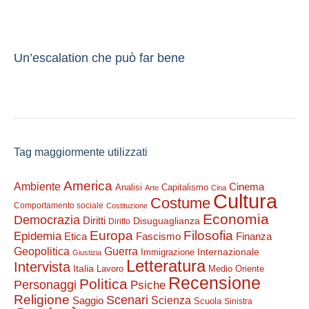
Un’escalation che può far bene
Tag maggiormente utilizzati
America
Ambiente
Cinema
Analisi
Capitalismo
Arte
Cina
Cultura
Costume
Comportamento sociale
Costituzione
Economia
Democrazia
Diritti
Disuguaglianza
Diritto
Filosofia
Europa
Epidemia
Etica
Finanza
Fascismo
Guerra
Geopolitica
Internazionale
Immigrazione
Giustizia
Letteratura
Intervista
Italia
Lavoro
Medio Oriente
Recensione
Politica
Personaggi
Psiche
Religione
Scenari
Saggio
Scienza
Scuola
Sinistra