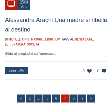
25.04
2015
Alessandra Arachi Una madre si ribella
al destino
DI
MICHELE AINIS
IN
COGITO ERGO SUM
TAGS
ALIMENTAZIONE
,
LETTERATURA
,
SOCIETÀ
Sfida ai pregiudizi sull’anoressia
Leggi tutto
0
0
1
…
5
6
7
8
9