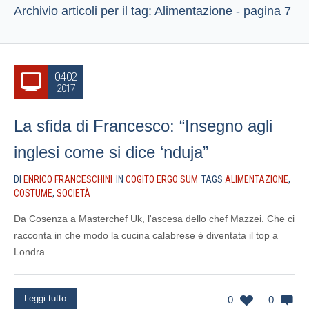
Archivio articoli per il tag: Alimentazione - pagina 7
04.02
2017
La sfida di Francesco: “Insegno agli
inglesi come si dice ‘nduja”
DI
ENRICO FRANCESCHINI
IN
COGITO ERGO SUM
TAGS
ALIMENTAZIONE
,
COSTUME
,
SOCIETÀ
Da Cosenza a Masterchef Uk, l'ascesa dello chef Mazzei. Che ci
racconta in che modo la cucina calabrese è diventata il top a
Londra
Leggi tutto
0
0