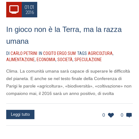
01.01
2016
In gioco non è la Terra, ma la razza
umana
DI
CARLO PETRINI
IN
COGITO ERGO SUM
TAGS
AGRICOLTURA
,
ALIMENTAZIONE
,
ECONOMIA
,
SOCIETÀ
,
SPECULAZIONE
Clima. La comunità umana sarà capace di superare le difficoltà
del pianeta. E anche se nel testo finale della Conferenza di
Parigi le parole «agricoltura», «biodiversità», «coltivazione» non
compaiono mai, il 2016 sarà un anno positivo, di svolta
Leggi tutto
0
0