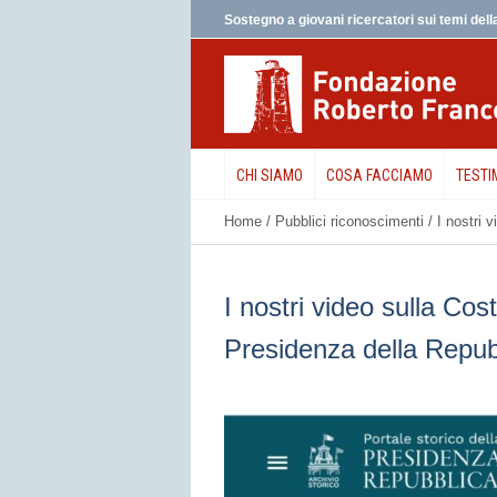
Sostegno a giovani ricercatori sui temi della
CHI SIAMO
COSA FACCIAMO
TESTI
Home
/
Pubblici riconoscimenti
/
I nostri 
I nostri video sulla Cost
Presidenza della Repub