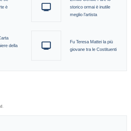
rte è
storico ormai è inutile
meglio l’artista
Carta
Fu Teresa Mattei la più
iere della
giovane tra le Costituenti
d.