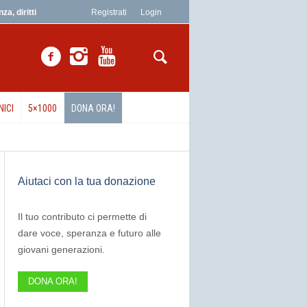
a, diritti
Registrati
Login
NICI
5×1000
DONA ORA!
Aiutaci con la tua donazione
Il tuo contributo ci permette di
dare voce, speranza e futuro alle
giovani generazioni.
DONA ORA!