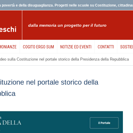
 povertà e della disuguaglianza. Progetti nelle scuole su Costituzione, cittadinanz
dalla memoria un progetto per il futuro
MONIANZE
COGITO ERGO SUM
NOTIZIE ED EVENTI
CONTATTI
SOSTIE
video sulla Costituzione nel portale storico della Presidenza della Repubblica
ituzione nel portale storico della
blica