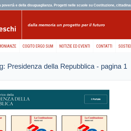
 povertà e della disuguaglianza. Progetti nelle scuole su Costituzione, cittadinanz
dalla memoria un progetto per il futuro
MONIANZE
COGITO ERGO SUM
NOTIZIE ED EVENTI
CONTATTI
SOSTIE
 tag: Presidenza della Repubblica - pagina 1