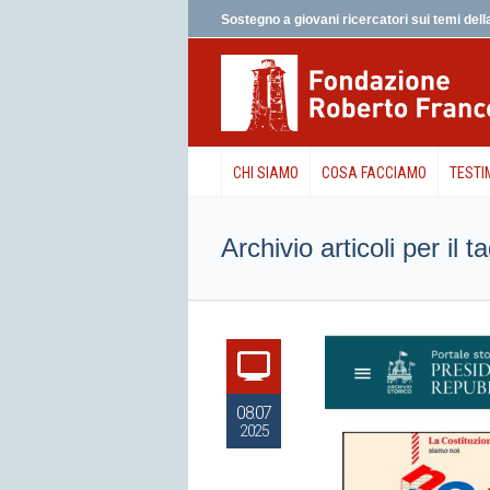
Sostegno a giovani ricercatori sui temi della
CHI SIAMO
COSA FACCIAMO
TESTI
Archivio articoli per il
08.07
2025