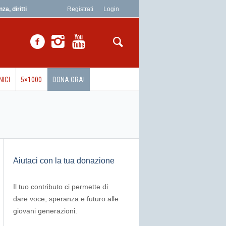
a, diritti
Registrati
Login
NICI
5×1000
DONA ORA!
Aiutaci con la tua donazione
Il tuo contributo ci permette di
dare voce, speranza e futuro alle
giovani generazioni.