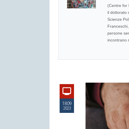
(Centre for
il dottorato
Scienze Poli
Franceschi, 
persone se
incontrano n
18.09
2023