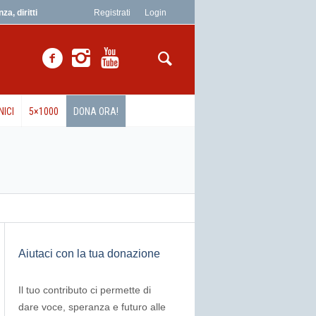
a, diritti
Registrati
Login
NICI
5×1000
DONA ORA!
Aiutaci con la tua donazione
Il tuo contributo ci permette di
dare voce, speranza e futuro alle