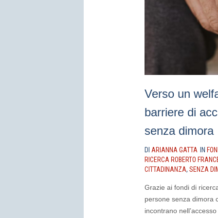
Verso un welfa
barriere di ac
senza dimora
DI
ARIANNA GATTA
IN
FON
RICERCA ROBERTO FRANC
CITTADINANZA
,
SENZA D
Grazie ai fondi di ricer
persone senza dimora c
incontrano nell’accesso 