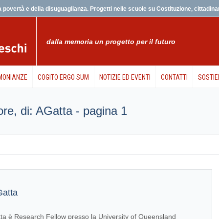
 povertà e della disuguaglianza. Progetti nelle scuole su Costituzione, cittadinanz
dalla memoria un progetto per il futuro
MONIANZE
COGITO ERGO SUM
NOTIZIE ED EVENTI
CONTATTI
SOSTIE
tore, di: AGatta - pagina 1
Gatta
ta è Research Fellow presso la University of Queensland