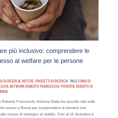
re più inclusivo: comprendere le
cesso al welfare per le persone
DI DI RICERCA
,
NOTIZIE
,
PROGETTI DI RICERCA
TAGS
FONDI DI
ESCHI
,
NETWORK ROBERTO FRANCESCHI
,
POVERTÀ
,
REDDITO DI
IMORA
ca Roberto Franceschi, Arianna Gatta ha raccolto dati sulle
he vivono a Roma per comprendere le barriere che
alle misure di sostegno al reddito. Fino al 15 dicembre è