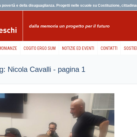
 povertà e della disuguaglianza. Progetti nelle scuole su Costituzione, cittadinanz
dalla memoria un progetto per il futuro
MONIANZE
COGITO ERGO SUM
NOTIZIE ED EVENTI
CONTATTI
SOSTIE
tag: Nicola Cavalli - pagina 1