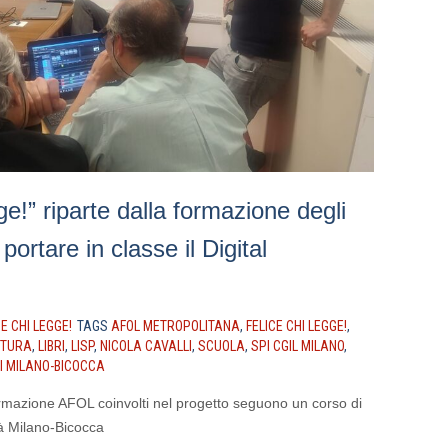
ge!” riparte dalla formazione degli
portare in classe il Digital
CE CHI LEGGE!
TAGS
AFOL METROPOLITANA
,
FELICE CHI LEGGE!
,
TTURA
,
LIBRI
,
LISP
,
NICOLA CAVALLI
,
SCUOLA
,
SPI CGIL MILANO
,
DI MILANO-BICOCCA
formazione AFOL coinvolti nel progetto seguono un corso di
tà Milano-Bicocca