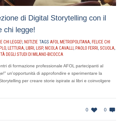
zione di Digital Storytelling con il
e chi legge!
CE CHI LEGGE!
,
NOTIZIE
TAGS
AFOL METROPOLITANA
,
FELICE CHI
PLO
,
LETTURA
,
LIBRI
,
LISP
,
NICOLA CAVALLI
,
PAOLO FERRI
,
SCUOLA
,
TÀ DEGLI STUDI DI MILANO-BICOCCA
ntri di formazione professionale AFOL partecipanti al
ge!" un'opportunità di approfondire e sperimentare la
torytelling per creare storie ispirate ai libri e coinvolgere
0
0