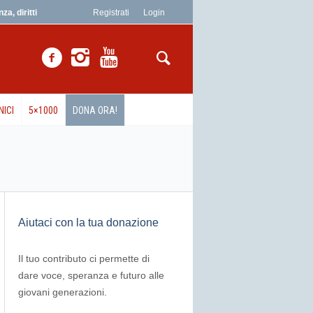
a, diritti
Registrati
Login
NICI
5×1000
DONA ORA!
Aiutaci con la tua donazione
Il tuo contributo ci permette di
dare voce, speranza e futuro alle
giovani generazioni.