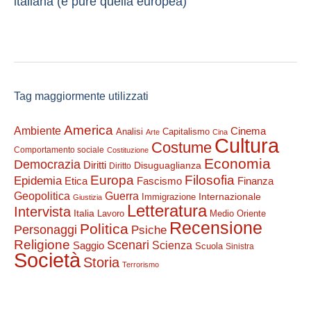
italiana (e pure quella europea)
Tag maggiormente utilizzati
America
Ambiente
Cinema
Analisi
Capitalismo
Arte
Cina
Cultura
Costume
Comportamento sociale
Costituzione
Economia
Democrazia
Diritti
Disuguaglianza
Diritto
Filosofia
Europa
Epidemia
Etica
Finanza
Fascismo
Guerra
Geopolitica
Internazionale
Immigrazione
Giustizia
Letteratura
Intervista
Italia
Lavoro
Medio Oriente
Recensione
Politica
Personaggi
Psiche
Religione
Scenari
Saggio
Scienza
Scuola
Sinistra
Società
Storia
Terrorismo