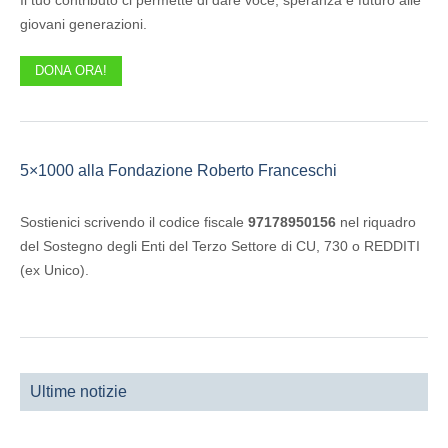
Il tuo contributo ci permette di dare voce, speranza e futuro alle
giovani generazioni.
DONA ORA!
5×1000 alla Fondazione Roberto Franceschi
Sostienici scrivendo il codice fiscale
97178950156
nel riquadro
del Sostegno degli Enti del Terzo Settore di CU, 730 o REDDITI
(ex Unico).
Ultime notizie