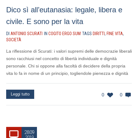
Dico sì all’eutanasia: legale, libera e
civile. E sono per la vita
DI
ANTONIO SCURATI
IN
COGITO ERGO SUM
TAGS
DIRITTI
,
FINE VITA
,
SOCIETÀ
La riflessione di Scurati: i valori supremi delle democrazie liberali
sono racchiusi nel concetto di libertà individuale e dignità
personale. Chi si oppone alla facoltà di decidere della propria
vita lo fa in nome di un principio, togliendole pienezza e dignità
Leggi tutto
0
0
28.09
2019