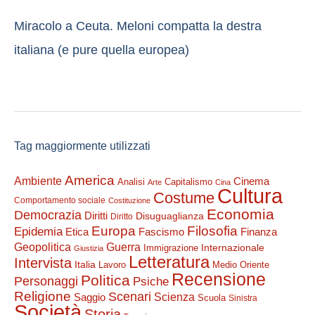
Miracolo a Ceuta. Meloni compatta la destra
italiana (e pure quella europea)
Tag maggiormente utilizzati
America
Ambiente
Cinema
Analisi
Capitalismo
Arte
Cina
Cultura
Costume
Comportamento sociale
Costituzione
Economia
Democrazia
Diritti
Disuguaglianza
Diritto
Filosofia
Europa
Epidemia
Etica
Finanza
Fascismo
Guerra
Geopolitica
Internazionale
Immigrazione
Giustizia
Letteratura
Intervista
Italia
Lavoro
Medio Oriente
Recensione
Politica
Personaggi
Psiche
Religione
Scenari
Saggio
Scienza
Scuola
Sinistra
Società
Storia