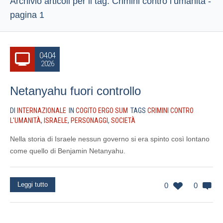
Archivio articoli per il tag: Crimini contro l’umanità -
pagina 1
04.04
2026
Netanyahu fuori controllo
DI
INTERNAZIONALE
IN
COGITO ERGO SUM
TAGS
CRIMINI CONTRO
L'UMANITÀ
,
ISRAELE
,
PERSONAGGI
,
SOCIETÀ
Nella storia di Israele nessun governo si era spinto così lontano
come quello di Benjamin Netanyahu.
Leggi tutto
0
0