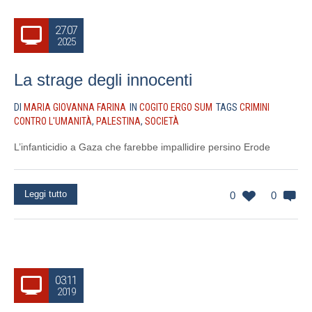
27.07
2025
La strage degli innocenti
DI
MARIA GIOVANNA FARINA
IN
COGITO ERGO SUM
TAGS
CRIMINI
CONTRO L'UMANITÀ
,
PALESTINA
,
SOCIETÀ
L’infanticidio a Gaza che farebbe impallidire persino Erode
Leggi tutto
0
0
03.11
2019