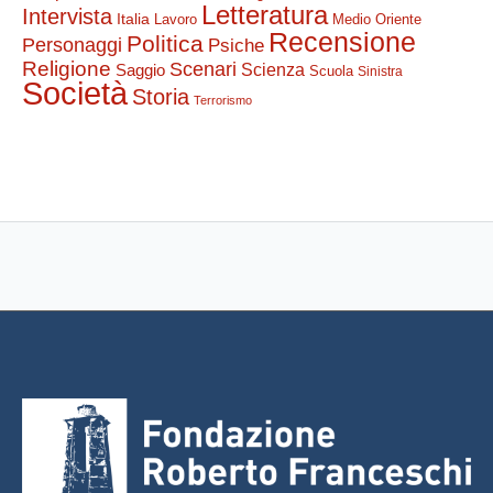
Letteratura
Intervista
Italia
Lavoro
Medio Oriente
Recensione
Politica
Personaggi
Psiche
Religione
Scenari
Saggio
Scienza
Scuola
Sinistra
Società
Storia
Terrorismo