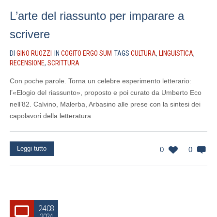
L’arte del riassunto per imparare a
scrivere
DI
GINO RUOZZI
IN
COGITO ERGO SUM
TAGS
CULTURA
,
LINGUISTICA
,
RECENSIONE
,
SCRITTURA
Con poche parole. Torna un celebre esperimento letterario:
l’«Elogio del riassunto», proposto e poi curato da Umberto Eco
nell’82. Calvino, Malerba, Arbasino alle prese con la sintesi dei
capolavori della letteratura
Leggi tutto
0
0
24.08
2024