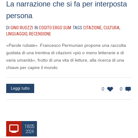
La narrazione che si fa per interposta
persona
DI
GINO RUOZZI
IN
COGITO ERGO SUM
TAGS
CITAZIONE
,
CULTURA
,
LINGUAGGIO
,
RECENSIONE
«Parole rubate». Francesco Permunian propone una raccolta
guidata di una trentina di citazioni «più o meno letterarie e di
varia umanità», frutto di una vita di letture, alla ricerca di una
chiave per capire il mondo
Leggi tutto
0
0
18.05
2024