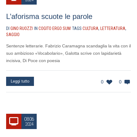
L’aforisma scuote le parole
DI
GINO RUOZZI
IN
COGITO ERGO SUM
TAGS
CULTURA
,
LETTERATURA
,
SAGGIO
Sentenze letterarie. Fabrizio Caramagna scandaglia la vita con il
suo ambizioso «Vocabolario», Galotta scrive con lapidarietà
incisiva, Di Poce con poesia
Leggi tutto
0
0
08.06
2024