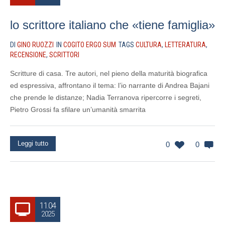
lo scrittore italiano che «tiene famiglia»
DI
GINO RUOZZI
IN
COGITO ERGO SUM
TAGS
CULTURA
,
LETTERATURA
,
RECENSIONE
,
SCRITTORI
Scritture di casa. Tre autori, nel pieno della maturità biografica
ed espressiva, affrontano il tema: l’io narrante di Andrea Bajani
che prende le distanze; Nadia Terranova ripercorre i segreti,
Pietro Grossi fa sfilare un’umanità smarrita
Leggi tutto
0
0
11.04
2025