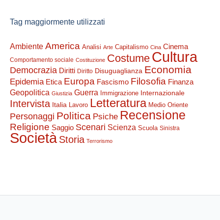
Tag maggiormente utilizzati
America
Ambiente
Cinema
Analisi
Capitalismo
Arte
Cina
Cultura
Costume
Comportamento sociale
Costituzione
Economia
Democrazia
Diritti
Disuguaglianza
Diritto
Filosofia
Europa
Epidemia
Etica
Finanza
Fascismo
Guerra
Geopolitica
Internazionale
Immigrazione
Giustizia
Letteratura
Intervista
Italia
Lavoro
Medio Oriente
Recensione
Politica
Personaggi
Psiche
Religione
Scenari
Saggio
Scienza
Scuola
Sinistra
Società
Storia
Terrorismo