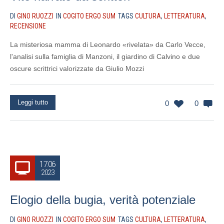
DI
GINO RUOZZI
IN
COGITO ERGO SUM
TAGS
CULTURA
,
LETTERATURA
,
RECENSIONE
La misteriosa mamma di Leonardo «rivelata» da Carlo Vecce,
l'analisi sulla famiglia di Manzoni, il giardino di Calvino e due
oscure scrittrici valorizzate da Giulio Mozzi
Leggi tutto
0
0
17.06
2023
Elogio della bugia, verità potenziale
DI
GINO RUOZZI
IN
COGITO ERGO SUM
TAGS
CULTURA
,
LETTERATURA
,