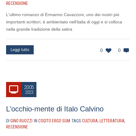
RECENSIONE
L'ultimo romanzo di Ermanno Cavazzoni, uno dei nostri più
importanti scrittori, è ambientato nell'italia di oggi e si colloca
nella grande tradizione della satira
Leggi tutto
0
0
20.05
2023
L’occhio-mente di Italo Calvino
DI
GINO RUOZZI
IN
COGITO ERGO SUM
TAGS
CULTURA
,
LETTERATURA
,
RECENSIONE