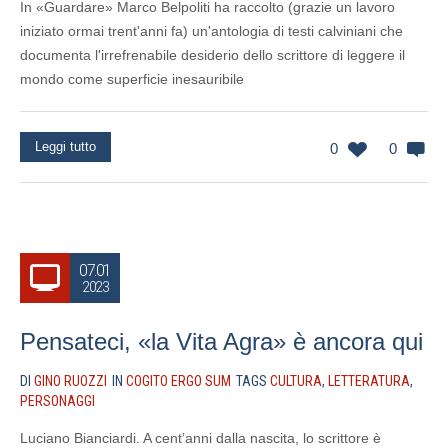
In «Guardare» Marco Belpoliti ha raccolto (grazie un lavoro
iniziato ormai trent'anni fa) un'antologia di testi calviniani che
documenta l'irrefrenabile desiderio dello scrittore di leggere il
mondo come superficie inesauribile
Leggi tutto
0
0
07.01
2023
Pensateci, «la Vita Agra» è ancora qui
DI
GINO RUOZZI
IN
COGITO ERGO SUM
TAGS
CULTURA
,
LETTERATURA
,
PERSONAGGI
Luciano Bianciardi. A cent’anni dalla nascita, lo scrittore è