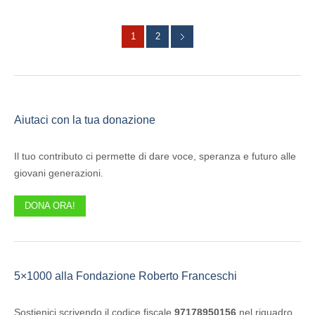
1
2
Aiutaci con la tua donazione
Il tuo contributo ci permette di dare voce, speranza e futuro alle
giovani generazioni.
DONA ORA!
5×1000 alla Fondazione Roberto Franceschi
Sostienici scrivendo il codice fiscale
97178950156
nel riquadro