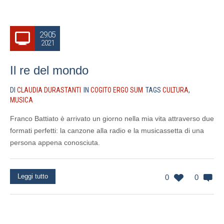
29.05
2021
Il re del mondo
DI
CLAUDIA DURASTANTI
IN
COGITO ERGO SUM
TAGS
CULTURA
,
MUSICA
Franco Battiato è arrivato un giorno nella mia vita attraverso due
formati perfetti: la canzone alla radio e la musicassetta di una
persona appena conosciuta.
Leggi tutto
0
0