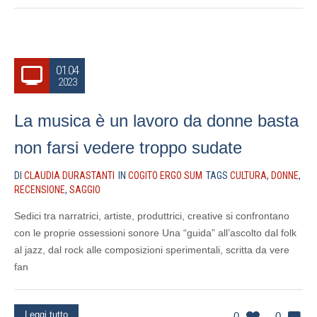
01.04
2023
La musica è un lavoro da donne basta
non farsi vedere troppo sudate
DI
CLAUDIA DURASTANTI
IN
COGITO ERGO SUM
TAGS
CULTURA
,
DONNE
,
RECENSIONE
,
SAGGIO
Sedici tra narratrici, artiste, produttrici, creative si confrontano
con le proprie ossessioni sonore Una “guida” all’ascolto dal folk
al jazz, dal rock alle composizioni sperimentali, scritta da vere
fan
Leggi tutto
0
0