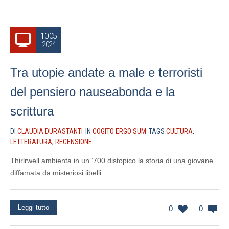
10.05
2024
Tra utopie andate a male e terroristi
del pensiero nauseabonda e la
scrittura
DI
CLAUDIA DURASTANTI
IN
COGITO ERGO SUM
TAGS
CULTURA
,
LETTERATURA
,
RECENSIONE
Thirlrwell ambienta in un ‘700 distopico la storia di una giovane
diffamata da misteriosi libelli
Leggi tutto
0
0