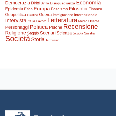
Economia
Democrazia
Diritti
Disuguaglianza
Diritto
Filosofia
Europa
Epidemia
Etica
Finanza
Fascismo
Guerra
Geopolitica
Internazionale
Immigrazione
Giustizia
Letteratura
Intervista
Italia
Lavoro
Medio Oriente
Recensione
Politica
Personaggi
Psiche
Religione
Scenari
Saggio
Scienza
Scuola
Sinistra
Società
Storia
Terrorismo