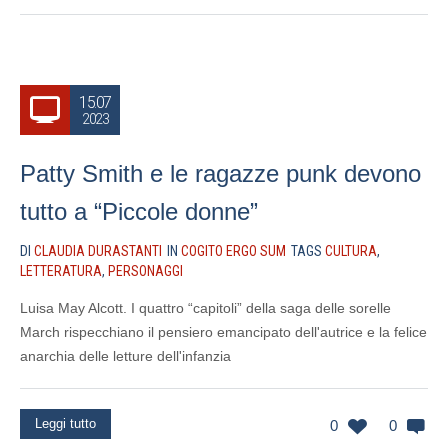
15.07
2023
Patty Smith e le ragazze punk devono
tutto a “Piccole donne”
DI
CLAUDIA DURASTANTI
IN
COGITO ERGO SUM
TAGS
CULTURA
,
LETTERATURA
,
PERSONAGGI
Luisa May Alcott. I quattro “capitoli” della saga delle sorelle
March rispecchiano il pensiero emancipato dell'autrice e la felice
anarchia delle letture dell'infanzia
Leggi tutto
0
0