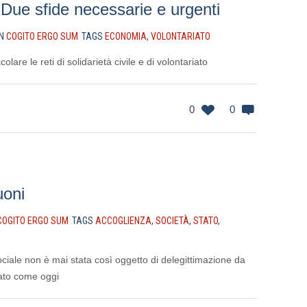
 Due sfide necessarie e urgenti
IN
COGITO ERGO SUM
TAGS
ECONOMIA
,
VOLONTARIATO
olare le reti di solidarietà civile e di volontariato
0
0
uoni
COGITO ERGO SUM
TAGS
ACCOGLIENZA
,
SOCIETÀ
,
STATO
,
 sociale non è mai stata così oggetto di delegittimazione da
tato come oggi