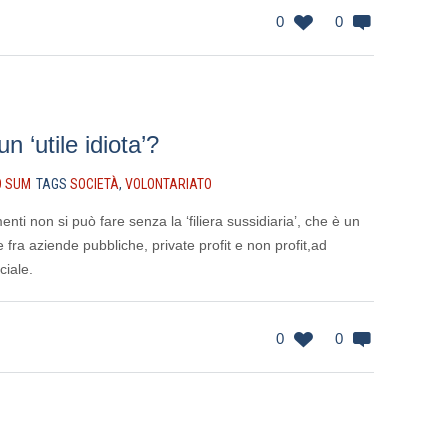
0
0
un ‘utile idiota’?
O SUM
TAGS
SOCIETÀ
,
VOLONTARIATO
menti non si può fare senza la ‘filiera sussidiaria’, che è un
 fra aziende pubbliche, private profit e non profit,ad
ciale.
0
0