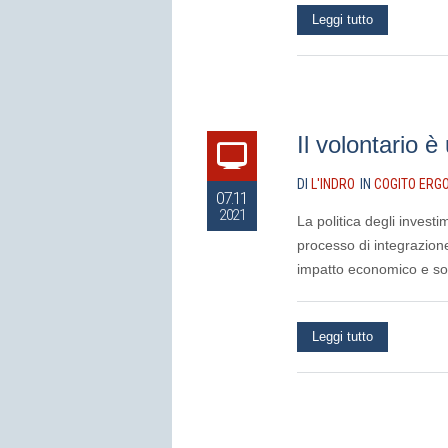
Leggi tutto
Il volontario è 
DI
L'INDRO
IN
COGITO ERG
07.11
2021
La politica degli investi
processo di integrazione
impatto economico e so
Leggi tutto