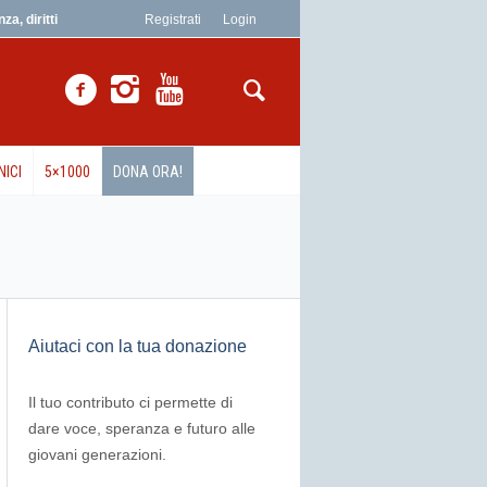
a, diritti
Registrati
Login
NICI
5×1000
DONA ORA!
Aiutaci con la tua donazione
Il tuo contributo ci permette di
dare voce, speranza e futuro alle
giovani generazioni.