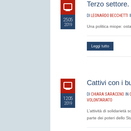
Terzo settore.
DI
LEONARDO BECCHETTI
25.05
2019
Una politica miope: ostac
Leggi tutto
Cattivi con i b
DI
CHIARA SARACENO
IN
12.05
VOLONTARIATO
2019
L’attività di solidarietà
parte dei poteri dello S