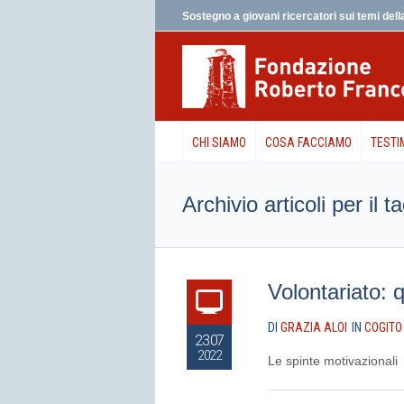
Sostegno a giovani ricercatori sui temi della
CHI SIAMO
COSA FACCIAMO
TESTI
Archivio articoli per il 
Volontariato: 
DI
GRAZIA ALOI
IN
COGITO
23.07
2022
Le spinte motivazionali