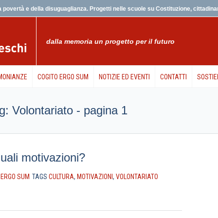
 povertà e della disuguaglianza. Progetti nelle scuole su Costituzione, cittadinanz
dalla memoria un progetto per il futuro
MONIANZE
COGITO ERGO SUM
NOTIZIE ED EVENTI
CONTATTI
SOSTIE
tag: Volontariato - pagina 1
quali motivazioni?
 ERGO SUM
TAGS
CULTURA
,
MOTIVAZIONI
,
VOLONTARIATO