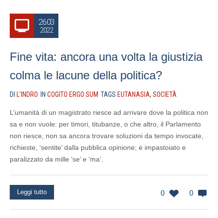
26.03
2022
Fine vita: ancora una volta la giustizia
colma le lacune della politica?
DI
L'INDRO
IN
COGITO ERGO SUM
TAGS
EUTANASIA
,
SOCIETÀ
L’umanità di un magistrato riesce ad arrivare dove la politica non
sa e non vuole: per timori, titubanze, o che altro, il Parlamento
non riesce, non sa ancora trovare soluzioni da tempo invocate,
richieste, ‘sentite’ dalla pubblica opinione; è impastoiato e
paralizzato da mille ‘se’ e ‘ma’.
Leggi tutto
0
0