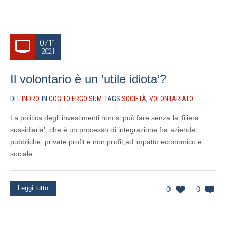
07.11
2021
Il volontario è un ‘utile idiota’?
DI
L'INDRO
IN
COGITO ERGO SUM
TAGS
SOCIETÀ
,
VOLONTARIATO
La politica degli investimenti non si può fare senza la ‘filiera
sussidiaria’, che è un processo di integrazione fra aziende
pubbliche, private profit e non profit,ad impatto economico e
sociale.
Leggi tutto
0
0