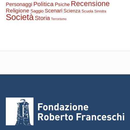
Recensione
Politica
Personaggi
Psiche
Religione
Scenari
Saggio
Scienza
Scuola
Sinistra
Società
Storia
Terrorismo