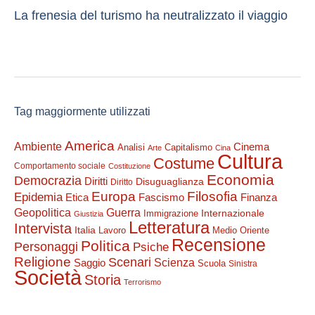
La frenesia del turismo ha neutralizzato il viaggio
Tag maggiormente utilizzati
America
Ambiente
Cinema
Analisi
Capitalismo
Arte
Cina
Cultura
Costume
Comportamento sociale
Costituzione
Economia
Democrazia
Diritti
Disuguaglianza
Diritto
Filosofia
Europa
Epidemia
Etica
Finanza
Fascismo
Guerra
Geopolitica
Internazionale
Immigrazione
Giustizia
Letteratura
Intervista
Italia
Lavoro
Medio Oriente
Recensione
Politica
Personaggi
Psiche
Religione
Scenari
Saggio
Scienza
Scuola
Sinistra
Società
Storia
Terrorismo