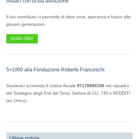
Aiutaci con la tua donazione
Il tuo contributo ci permette di dare voce, speranza e futuro alle
giovani generazioni.
DONA ORA!
5×1000 alla Fondazione Roberto Franceschi
Sostienici scrivendo il codice fiscale
97178950156
nel riquadro
del Sostegno degli Enti del Terzo Settore di CU, 730 o REDDITI
(ex Unico).
Ultime notizie