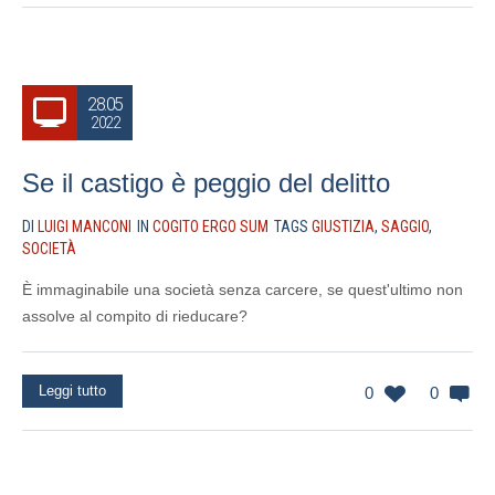
28.05
2022
Se il castigo è peggio del delitto
DI
LUIGI MANCONI
IN
COGITO ERGO SUM
TAGS
GIUSTIZIA
,
SAGGIO
,
SOCIETÀ
È immaginabile una società senza carcere, se quest'ultimo non
assolve al compito di rieducare?
Leggi tutto
0
0