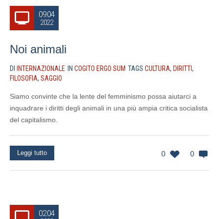
09.04
2022
Noi animali
DI
INTERNAZIONALE
IN
COGITO ERGO SUM
TAGS
CULTURA
,
DIRITTI
,
FILOSOFIA
,
SAGGIO
Siamo convinte che la lente del femminismo possa aiutarci a
inquadrare i diritti degli animali in una più ampia critica socialista
del capitalismo.
Leggi tutto
0
0
02.04