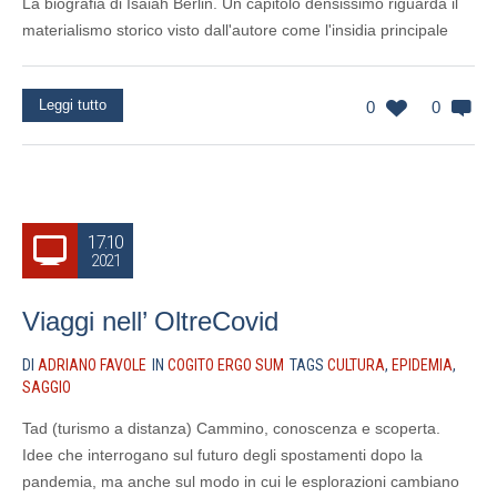
La biografia di Isaiah Berlin. Un capitolo densissimo riguarda il
materialismo storico visto dall'autore come l'insidia principale
Leggi tutto
0
0
17.10
2021
Viaggi nell’ OltreCovid
DI
ADRIANO FAVOLE
IN
COGITO ERGO SUM
TAGS
CULTURA
,
EPIDEMIA
,
SAGGIO
Tad (turismo a distanza) Cammino, conoscenza e scoperta.
Idee che interrogano sul futuro degli spostamenti dopo la
pandemia, ma anche sul modo in cui le esplorazioni cambiano