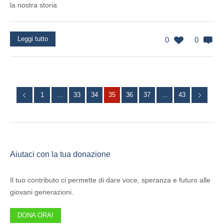
la nostra storia
Leggi tutto
0
0
1
…
33
34
35
36
37
…
43
Aiutaci con la tua donazione
Il tuo contributo ci permette di dare voce, speranza e futuro alle
giovani generazioni.
DONA ORA!