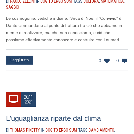
DI
PAOLO ZELLINI
IN
COGITO ERGO SUM
TAGS
CULTURA
,
MATEMATICA
,
SAGGIO
Le cosmogonie, vediche indiane, l'Arca di Noè, il “Convivio” di
Dante ci rimandano al punto di frattura tra ciò che abbiamo in
mente di realizzare, ma che non conosciamo, e ciò che
possiamo effettivamente conoscere e costruire con i numeri.
Leggi tutto
0
0
20.11
2021
L’uguaglianza riparte dal clima
DI
THOMAS PIKETTY
IN
COGITO ERGO SUM
TAGS
CAMBIAMENTO
,