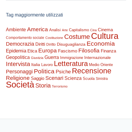
Tag maggiormente utilizzati
America
Ambiente
Cinema
Analisi
Capitalismo
Arte
Cina
Cultura
Costume
Comportamento sociale
Costituzione
Economia
Democrazia
Diritti
Disuguaglianza
Diritto
Filosofia
Europa
Epidemia
Etica
Finanza
Fascismo
Guerra
Geopolitica
Internazionale
Immigrazione
Giustizia
Letteratura
Intervista
Italia
Lavoro
Medio Oriente
Recensione
Politica
Personaggi
Psiche
Religione
Scenari
Saggio
Scienza
Scuola
Sinistra
Società
Storia
Terrorismo