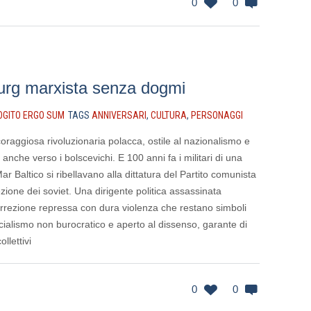
0
0
rg marxista senza dogmi
OGITO ERGO SUM
TAGS
ANNIVERSARI
,
CULTURA
,
PERSONAGGI
oraggiosa rivoluzionaria polacca, ostile al nazionalismo e
 anche verso i bolscevichi. E 100 anni fa i militari di una
r Baltico si ribellavano alla dittatura del Partito comunista
zione dei soviet. Una dirigente politica assassinata
rrezione repressa con dura violenza che restano simboli
cialismo non burocratico e aperto al dissenso, garante di
collettivi
0
0