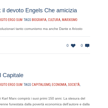
x il devoto Engels Che amicizia
OGITO ERGO SUM
TAGS
BIOGRAFIA
,
CULTURA
,
MARXISMO
 rivoluzionari tanto comunismo ma anche Dante e Ariosto
0
0
 Capitale
OGITO ERGO SUM
TAGS
CAPITALISMO
,
ECONOMIA
,
SOCIETÀ
,
i Karl Marx compirà i suoi primi 150 anni. La stesura del
, venne funestata dalla povertà economica dell’autore e dalla