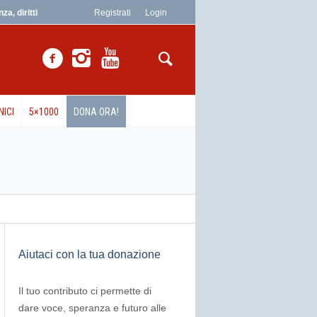
a, diritti
Registrati
Login
NICI
5×1000
DONA ORA!
Aiutaci con la tua donazione
Il tuo contributo ci permette di
dare voce, speranza e futuro alle