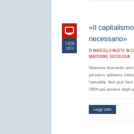
«Il capitalism
necessario»
14.04
2018
DI
MARCELLO MUSTO
IN
C
MARXISMO
,
SOCIOLOGIA
Nasceva duecento anni f
pensiero abbiamo interp
l’attualità. Non può far
l’80% più povero degli ab
Leggi tutto