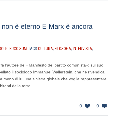
o non è eterno E Marx è ancora
OGITO ERGO SUM
TAGS
CULTURA
,
FILOSOFIA
,
INTERVISTA
,
a l’autore del «Manifesto del partito comunista»: sul suo
ellato il sociologo Immanuel Wallerstein, che ne rivendica
e a meno di lui una sinistra globale che voglia rappresentare
itanti della terra
0
0