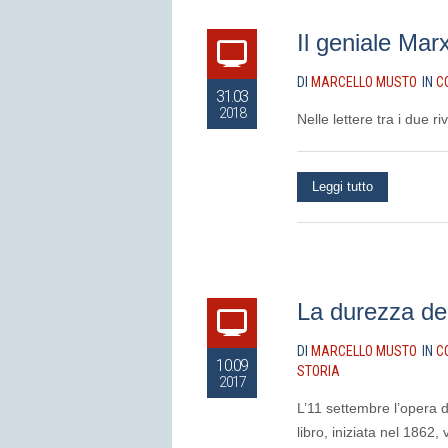
Il geniale Mar
DI
MARCELLO MUSTO
IN
C
31.03
2018
Nelle lettere tra i due
Leggi tutto
La durezza del
DI
MARCELLO MUSTO
IN
C
10.09
STORIA
2017
L’11 settembre l’opera d
libro, iniziata nel 1862