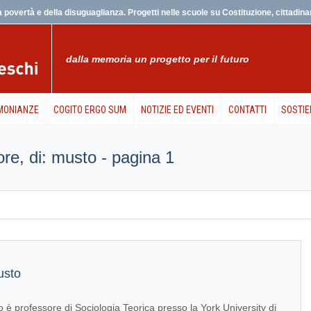
 povertà e della disuguaglianza. Progetti nelle scuole su Costituzione, cittadinanz
dalla memoria un progetto per il futuro
MONIANZE
COGITO ERGO SUM
NOTIZIE ED EVENTI
CONTATTI
SOSTIE
tore, di: musto - pagina 1
usto
 è professore di Sociologia Teorica presso la York University di