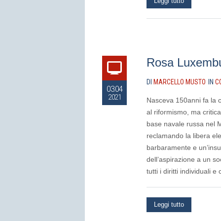
Leggi tutto
Rosa Luxembu
DI
MARCELLO MUSTO
IN
C
03.04
2021
Nasceva 150anni fa la c
al riformismo, ma critica
base navale russa nel Ma
reclamando la libera ele
barbaramente e un’insu
dell’aspirazione a un so
tutti i diritti individuali e 
Leggi tutto