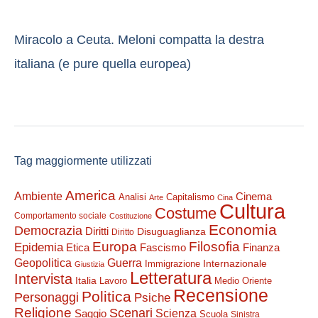
Miracolo a Ceuta. Meloni compatta la destra
italiana (e pure quella europea)
Tag maggiormente utilizzati
America
Ambiente
Cinema
Analisi
Capitalismo
Arte
Cina
Cultura
Costume
Comportamento sociale
Costituzione
Economia
Democrazia
Diritti
Disuguaglianza
Diritto
Filosofia
Europa
Epidemia
Etica
Finanza
Fascismo
Guerra
Geopolitica
Internazionale
Immigrazione
Giustizia
Letteratura
Intervista
Italia
Lavoro
Medio Oriente
Recensione
Politica
Personaggi
Psiche
Religione
Scenari
Saggio
Scienza
Scuola
Sinistra