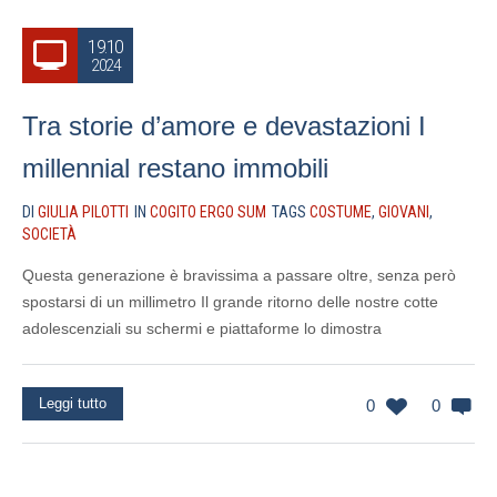
19.10
2024
Tra storie d’amore e devastazioni I
millennial restano immobili
DI
GIULIA PILOTTI
IN
COGITO ERGO SUM
TAGS
COSTUME
,
GIOVANI
,
SOCIETÀ
Questa generazione è bravissima a passare oltre, senza però
spostarsi di un millimetro Il grande ritorno delle nostre cotte
adolescenziali su schermi e piattaforme lo dimostra
Leggi tutto
0
0