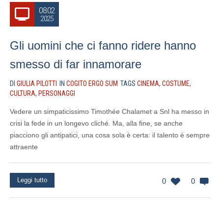
08.02
2025
Gli uomini che ci fanno ridere hanno
smesso di far innamorare
DI
GIULIA PILOTTI
IN
COGITO ERGO SUM
TAGS
CINEMA
,
COSTUME
,
CULTURA
,
PERSONAGGI
Vedere un simpaticissimo Timothée Chalamet a Snl ha messo in
crisi la fede in un longevo cliché. Ma, alla fine, se anche
piacciono gli antipatici, una cosa sola è certa: il talento è sempre
attraente
Leggi tutto
0
0