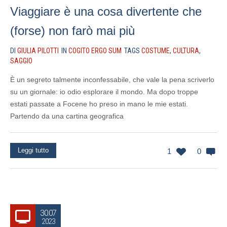
Viaggiare è una cosa divertente che
(forse) non farò mai più
DI
GIULIA PILOTTI
IN
COGITO ERGO SUM
TAGS
COSTUME
,
CULTURA
,
SAGGIO
È un segreto talmente inconfessabile, che vale la pena scriverlo
su un giornale: io odio esplorare il mondo. Ma dopo troppe
estati passate a Focene ho preso in mano le mie estati.
Partendo da una cartina geografica
Leggi tutto
1
0
30.07
2023