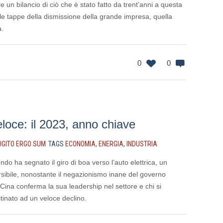
e un bilancio di ciò che è stato fatto da trent’anni a questa
le tappe della dismissione della grande impresa, quella
a.
0
0
eloce: il 2023, anno chiave
OGITO ERGO SUM
TAGS
ECONOMIA
,
ENERGIA
,
INDUSTRIA
ndo ha segnato il giro di boa verso l’auto elettrica, un
sibile, nonostante il negazionismo inane del governo
 Cina conferma la sua leadership nel settore e chi si
inato ad un veloce declino.