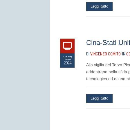
Leggi tutto
Cina-Stati Uni
DI
VINCENZO COMITO
IN
C
13.07
2024
Alla vigilia del Terzo Pl
addentrano nella sfida p
tecnologica ed economi
Leggi tutto