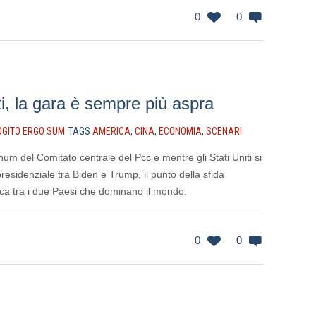
0
0
ti, la gara è sempre più aspra
OGITO ERGO SUM
TAGS
AMERICA
,
CINA
,
ECONOMIA
,
SCENARI
enum del Comitato centrale del Pcc e mentre gli Stati Uniti si
residenziale tra Biden e Trump, il punto della sfida
ca tra i due Paesi che dominano il mondo.
0
0