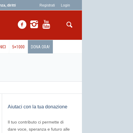
a, diritti
Registrati
Login
NICI
5×1000
DONA ORA!
Aiutaci con la tua donazione
Il tuo contributo ci permette di
dare voce, speranza e futuro alle