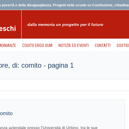
 povertà e della disuguaglianza. Progetti nelle scuole su Costituzione, cittadinanz
dalla memoria un progetto per il futuro
MONIANZE
COGITO ERGO SUM
NOTIZIE ED EVENTI
CONTATTI
SOSTIE
tore, di: comito - pagina 1
omito
anza aziendale presso l'Università di Urbino, tra le sue