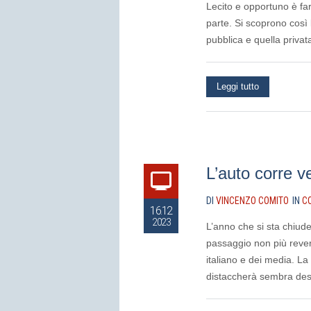
Lecito e opportuno è far
parte. Si scoprono così 
pubblica e quella privat
Leggi tutto
L’auto corre v
DI
VINCENZO COMITO
IN
C
16.12
2023
L’anno che si sta chiude
passaggio non più rever
italiano e dei media. La
distaccherà sembra dest