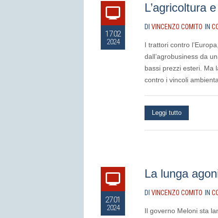
L’agricoltura 
DI
VINCENZO COMITO
IN
C
17.02
2024
I trattori contro l’Europ
dall’agrobusiness da una
bassi prezzi esteri. Ma l
contro i vincoli ambiental
Leggi tutto
La lunga agoni
DI
VINCENZO COMITO
IN
C
27.01
2024
Il governo Meloni sta la