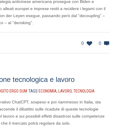
trategia anticinese americana prosegue con Biden e
 alleati europei e imprese restii a recidere i legami con il
 von der Leyen esegue, passando però dal “decoupling” –
 – al “derisking”.
0
0
one tecnologica e lavoro
OGITO ERGO SUM
TAGS
ECONOMIA
,
LAVORO
,
TECNOLOGIA
rativo ChatCPT, sospeso e poi riammesso in Italia, sta
accende il dibattito sulle ricadute di queste tecnologie
 lavoro e sui possibili effetti disastrosi sulle competenze
 che il mercato potrà regolare da solo.