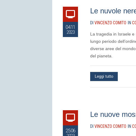
Le nuvole nere
DI
VINCENZO COMITO
IN
C
04.11
2023
La tragedia in Israele e
lungo periodo dell’ordi
diverse aree del mondo.
del pianeta.
Leggi tutto
Le nuove moss
DI
VINCENZO COMITO
IN
C
25.06
2023