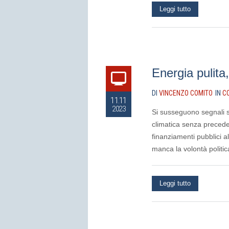
Leggi tutto
Energia pulita
DI
VINCENZO COMITO
IN
C
11.11
2023
Si susseguono segnali se
climatica senza preceden
finanziamenti pubblici a
manca la volontà politi
Leggi tutto