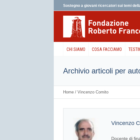
Sostegno a giovani ricercatori sui temi della
CHI SIAMO
COSA FACCIAMO
TESTI
Archivio articoli per au
Home
/
Vincenzo Comito
Vincenzo C
Docente di fin