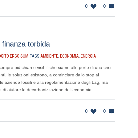
0
0
, finanza torbida
OGITO ERGO SUM
TAGS
AMBIENTE
,
ECONOMIA
,
ENERGIA
mpre più chiari e visibili che siamo alle porte di una crisi
ti, le soluzioni esistono, a cominciare dallo stop ai
lle aziende fossili e alla regolamentazione degli Esg, ma
ca di aiutare la decarbonizzazione dell’economia
0
0