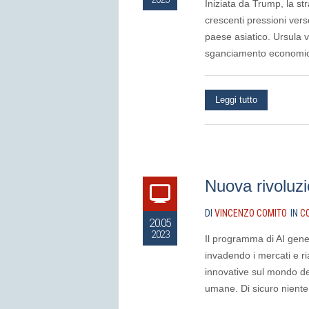
Iniziata da Trump, la s
crescenti pressioni verso
paese asiatico. Ursula
sganciamento economico
Leggi tutto
Nuova rivoluzi
DI
VINCENZO COMITO
IN
C
20.05
2023
Il programma di AI gene
invadendo i mercati e ri
innovative sul mondo del
umane. Di sicuro niente