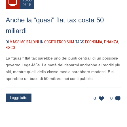
2018
Anche la “quasi” flat tax costa 50
miliardi
DI
MASSIMO BALDINI
IN
COGITO ERGO SUM
TAGS
ECONOMIA
,
FINANZA
,
FISCO
La “quasi” flat tax sarebbe uno dei punti centrali di un possibile
governo Lega-M5s. La metà dei risparmi andrebbe ai redditi più
alti, mentre quelli della classe media sarebbero modesti. E si
aprirebbe un buco di 50 miliardi nei conti pubblici.
Leggi tutto
0
0