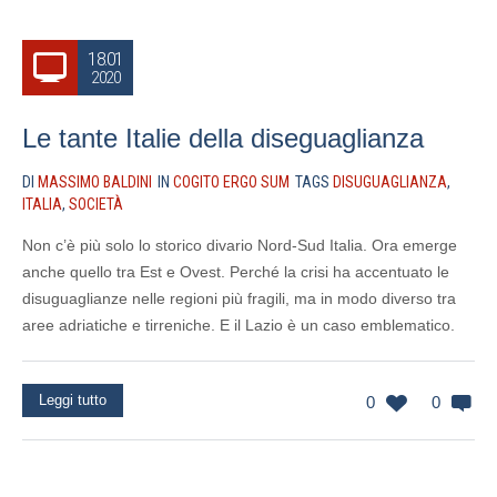
18.01
2020
Le tante Italie della diseguaglianza
DI
MASSIMO BALDINI
IN
COGITO ERGO SUM
TAGS
DISUGUAGLIANZA
,
ITALIA
,
SOCIETÀ
Non c’è più solo lo storico divario Nord-Sud Italia. Ora emerge
anche quello tra Est e Ovest. Perché la crisi ha accentuato le
disuguaglianze nelle regioni più fragili, ma in modo diverso tra
aree adriatiche e tirreniche. E il Lazio è un caso emblematico.
Leggi tutto
0
0