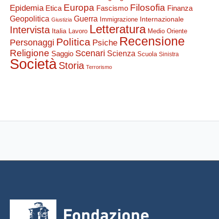
Filosofia
Europa
Epidemia
Etica
Finanza
Fascismo
Guerra
Geopolitica
Internazionale
Immigrazione
Giustizia
Letteratura
Intervista
Italia
Lavoro
Medio Oriente
Recensione
Politica
Personaggi
Psiche
Religione
Scenari
Saggio
Scienza
Scuola
Sinistra
Società
Storia
Terrorismo