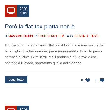
23.03
2019
Però la flat tax piatta non è
DI
MASSIMO BALDINI
IN
COGITO ERGO SUM
TAGS
ECONOMIA
,
TASSE
Il governo torna a parlare di flat tax. Allo studio è una misura per
le famiglie, che favorirebbe quelle monoreddito. Il gettito perso
sarebbe di circa 17 miliardi. Ma il problema più grave è che
scoraggia il lavoro, soprattutto quello delle donne.
Leggi tutto
0
0
19.05