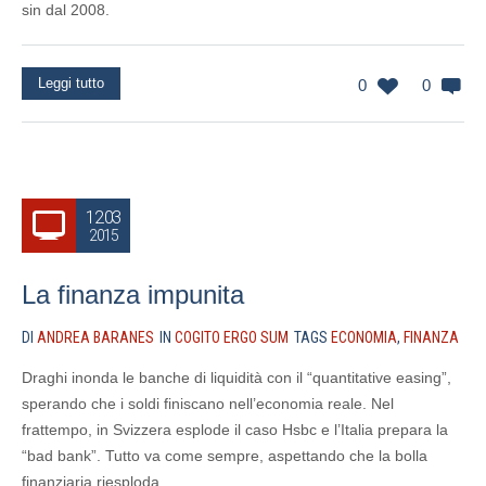
sin dal 2008.
Leggi tutto
0
0
12.03
2015
La finanza impunita
DI
ANDREA BARANES
IN
COGITO ERGO SUM
TAGS
ECONOMIA
,
FINANZA
Draghi inonda le banche di liquidità con il “quantitative easing”,
sperando che i soldi finiscano nell’economia reale. Nel
frattempo, in Svizzera esplode il caso Hsbc e l’Italia prepara la
“bad bank”. Tutto va come sempre, aspettando che la bolla
finanziaria riesploda