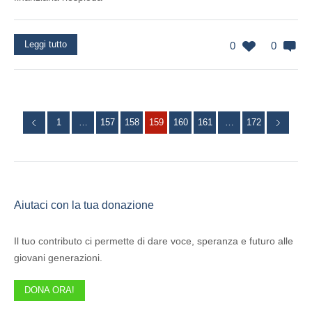
Leggi tutto
0
0
1
…
157
158
159
160
161
…
172
Aiutaci con la tua donazione
Il tuo contributo ci permette di dare voce, speranza e futuro alle
giovani generazioni.
DONA ORA!