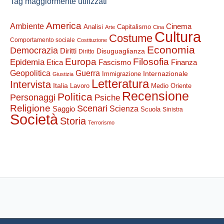
Tag maggiormente utilizzati
America
Ambiente
Cinema
Analisi
Capitalismo
Arte
Cina
Cultura
Costume
Comportamento sociale
Costituzione
Economia
Democrazia
Diritti
Disuguaglianza
Diritto
Filosofia
Europa
Epidemia
Etica
Finanza
Fascismo
Guerra
Geopolitica
Internazionale
Immigrazione
Giustizia
Letteratura
Intervista
Italia
Lavoro
Medio Oriente
Recensione
Politica
Personaggi
Psiche
Religione
Scenari
Saggio
Scienza
Scuola
Sinistra
Società
Storia
Terrorismo