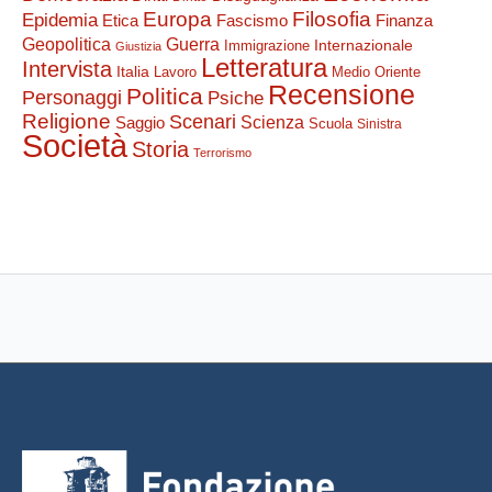
Filosofia
Europa
Epidemia
Etica
Finanza
Fascismo
Guerra
Geopolitica
Internazionale
Immigrazione
Giustizia
Letteratura
Intervista
Italia
Lavoro
Medio Oriente
Recensione
Politica
Personaggi
Psiche
Religione
Scenari
Saggio
Scienza
Scuola
Sinistra
Società
Storia
Terrorismo