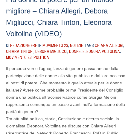
migliore – Chiara Allegri, Debora
Migliucci, Chiara Tintori, Eleonora
Voltolina (VIDEO)
DI
REDAZIONE FRF
IN
MOVIMENTO 23
,
NOTIZIE
TAGS
CHIARA ALLEGRI
,
CHIARA TINTORI
,
DEBORA MIGLIUCCI
,
DONNE
,
ELEONORA VOLTOLINA
,
MOVIMENTO 23
,
POLITICA
Il percorso verso l'uguaglianza di genere passa anche dalla
partecipazione delle donne alla vita pubblica e dal loro accesso
ai posti di potere. Che momento è quello attuale per le donne
italiane? Avere come probabile prima Presidente del Consiglio
donna una politica ultraconservatrice come Giorgia Meloni
rappresenta comunque un passo avanti nell'affermazione della
parità di genere?
Tra attualità politica, storia, Costituzione e ricerca sociale, la
giornalista Eleonora Voltolina ne discute con Chiara Allegri
(ricercatrice del Network Roberto Franceschi, PhD in Public