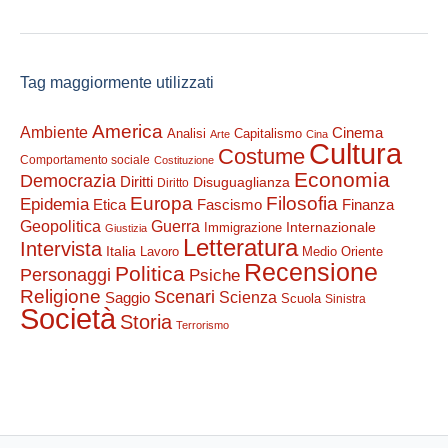
Tag maggiormente utilizzati
America
Ambiente
Cinema
Analisi
Capitalismo
Arte
Cina
Cultura
Costume
Comportamento sociale
Costituzione
Economia
Democrazia
Diritti
Disuguaglianza
Diritto
Filosofia
Europa
Epidemia
Etica
Finanza
Fascismo
Guerra
Geopolitica
Internazionale
Immigrazione
Giustizia
Letteratura
Intervista
Italia
Lavoro
Medio Oriente
Recensione
Politica
Personaggi
Psiche
Religione
Scenari
Saggio
Scienza
Scuola
Sinistra
Società
Storia
Terrorismo