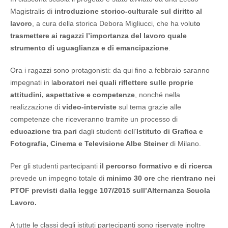
Magistralis di
introduzione storico-culturale sul diritto al
lavoro
, a cura della storica Debora Migliucci, che ha volut
o
trasmettere ai ragazzi l’importanza del lavoro quale
strumento di uguaglianza e di emancipazione
.
Ora i ragazzi sono protagonisti: da qui fino a febbraio saranno
impegnati in l
aboratori nei quali riflettere sulle proprie
attitudini, aspettative e competenze
, nonché nella
realizzazione di
video-interviste
sul tema grazie alle
competenze che riceveranno tramite un processo di
educazione tra pari
dagli studenti dell’
Istituto di Grafica e
Fotografia, Cinema e Televisione Albe Steiner
di Milano.
Per gli studenti partecipanti
il percorso formativo e di ricerca
prevede un impegno totale di
minimo 30 ore
che
rientrano nei
PTOF previsti dalla legge 107/2015 sull’Alternanza Scuola
Lavoro.
A tutte le classi degli istituti partecipanti sono riservate inoltre