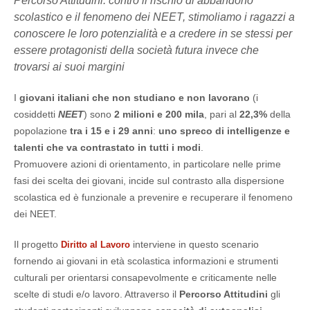
Percorso Attitudini: contro il rischio di abbandono
scolastico e il fenomeno dei NEET, stimoliamo i ragazzi a
conoscere le loro potenzialità e a credere in se stessi per
essere protagonisti della società futura invece che
trovarsi ai suoi margini
I
giovani italiani che non studiano e non lavorano
(i
cosiddetti
NEET
) sono
2 milioni e 200 mila
, pari al
22,3%
della
popolazione
tra i 15 e i 29 anni
:
uno spreco di intelligenze e
talenti che va contrastato in tutti i modi
.
Promuovere azioni di orientamento, in particolare nelle prime
fasi dei scelta dei giovani, incide sul contrasto alla dispersione
scolastica ed è funzionale a prevenire e recuperare il fenomeno
dei NEET.
Il progetto
interviene in questo scenario
Diritto al Lavoro
fornendo ai giovani in età scolastica informazioni e strumenti
culturali per orientarsi consapevolmente e criticamente nelle
scelte di studi e/o lavoro. Attraverso il
Percorso Attitudini
gli