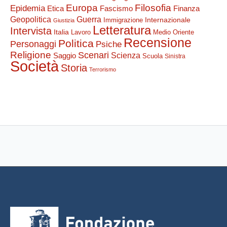
Filosofia
Europa
Epidemia
Etica
Finanza
Fascismo
Guerra
Geopolitica
Internazionale
Immigrazione
Giustizia
Letteratura
Intervista
Italia
Lavoro
Medio Oriente
Recensione
Politica
Personaggi
Psiche
Religione
Scenari
Saggio
Scienza
Scuola
Sinistra
Società
Storia
Terrorismo