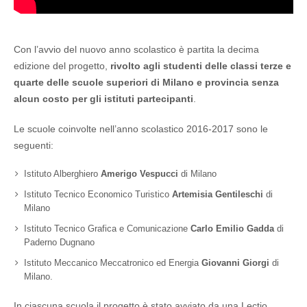
Con l’avvio del nuovo anno scolastico è partita la decima
edizione del progetto,
rivolto
agli studenti delle classi terze e
quarte delle scuole superiori di Milano e provincia senza
alcun costo per gli istituti partecipanti
.
Le scuole coinvolte nell’anno scolastico 2016-2017 sono le
seguenti:
Istituto Alberghiero
Amerigo Vespucci
di Milano
Istituto Tecnico Economico Turistico
Artemisia Gentileschi
di
Milano
Istituto Tecnico Grafica e Comunicazione
Carlo Emilio Gadda
di
Paderno Dugnano
Istituto Meccanico Meccatronico ed Energia
Giovanni Giorgi
di
Milano.
In ciascuna scuola il progetto è stato avviato da una Lectio